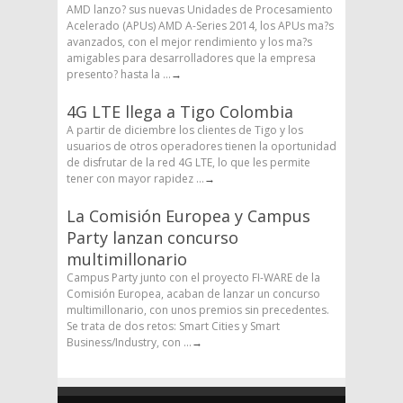
AMD lanzo? sus nuevas Unidades de Procesamiento
Acelerado (APUs) AMD A-Series 2014, los APUs ma?s
avanzados, con el mejor rendimiento y los ma?s
amigables para desarrolladores que la empresa
presento? hasta la ...
→
4G LTE llega a Tigo Colombia
A partir de diciembre los clientes de Tigo y los
usuarios de otros operadores tienen la oportunidad
de disfrutar de la red 4G LTE, lo que les permite
tener con mayor rapidez ...
→
La Comisión Europea y Campus
Party lanzan concurso
multimillonario
Campus Party junto con el proyecto FI-WARE de la
Comisión Europea, acaban de lanzar un concurso
multimillonario, con unos premios sin precedentes.
Se trata de dos retos: Smart Cities y Smart
Business/Industry, con ...
→