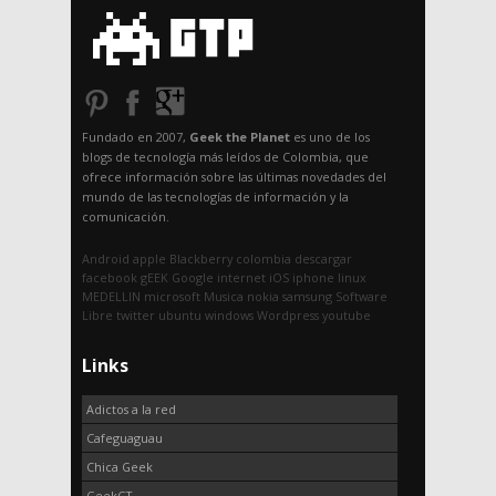
Fundado en 2007,
Geek the Planet
es uno de los
blogs de tecnología más leídos de Colombia, que
ofrece información sobre las últimas novedades del
mundo de las tecnologías de información y la
comunicación.
Android
apple
Blackberry
colombia
descargar
facebook
gEEK
Google
internet
iOS
iphone
linux
MEDELLIN
microsoft
Musica
nokia
samsung
Software
Libre
twitter
ubuntu
windows
Wordpress
youtube
Links
Adictos a la red
Cafeguaguau
Chica Geek
GeekGT