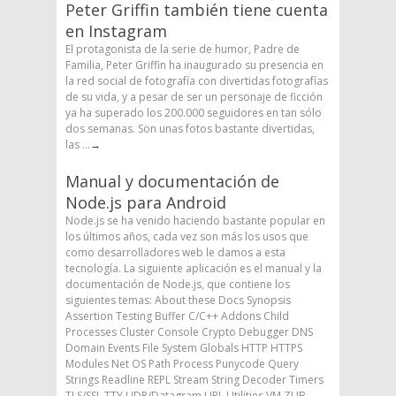
Peter Griffin también tiene cuenta
en Instagram
El protagonista de la serie de humor, Padre de
Familia, Peter Griffin ha inaugurado su presencia en
la red social de fotografía con divertidas fotografías
de su vida, y a pesar de ser un personaje de ficción
ya ha superado los 200.000 seguidores en tan sólo
dos semanas. Son unas fotos bastante divertidas,
las ...
→
Manual y documentación de
Node.js para Android
Node.js se ha venido haciendo bastante popular en
los últimos años, cada vez son más los usos que
como desarrolladores web le damos a esta
tecnología. La siguiente aplicación es el manual y la
documentación de Node.js, que contiene los
siguientes temas: About these Docs Synopsis
Assertion Testing Buffer C/C++ Addons Child
Processes Cluster Console Crypto Debugger DNS
Domain Events File System Globals HTTP HTTPS
Modules Net OS Path Process Punycode Query
Strings Readline REPL Stream String Decoder Timers
TLS/SSL TTY UDP/Datagram URL Utilities VM ZLIB
→