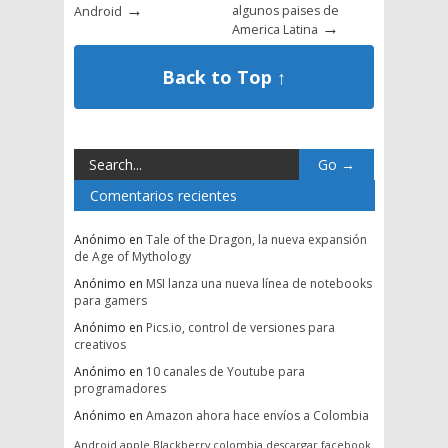
→
algunos paises de
Android
→
America Latina
Back to Top ↑
Comentarios recientes
Anónimo
en
Tale of the Dragon, la nueva expansión
de Age of Mythology
Anónimo
en
MSI lanza una nueva línea de notebooks
para gamers
Anónimo
en
Pics.io, control de versiones para
creativos
Anónimo
en
10 canales de Youtube para
programadores
Anónimo
en
Amazon ahora hace envíos a Colombia
Android
apple
Blackberry
colombia
descargar
facebook