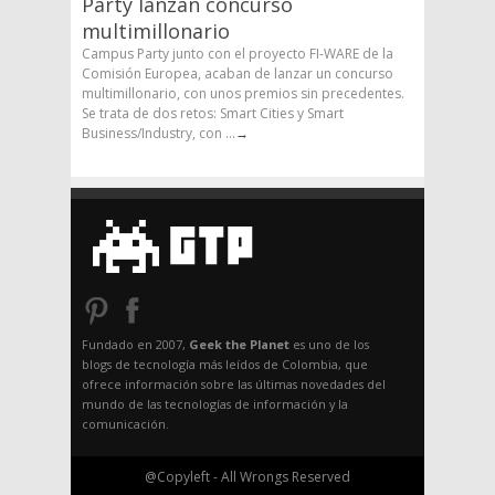
Party lanzan concurso
multimillonario
Campus Party junto con el proyecto FI-WARE de la
Comisión Europea, acaban de lanzar un concurso
multimillonario, con unos premios sin precedentes.
Se trata de dos retos: Smart Cities y Smart
Business/Industry, con ...
→
Fundado en 2007,
Geek the Planet
es uno de los
blogs de tecnología más leídos de Colombia, que
ofrece información sobre las últimas novedades del
mundo de las tecnologías de información y la
comunicación.
@Copyleft - All Wrongs Reserved