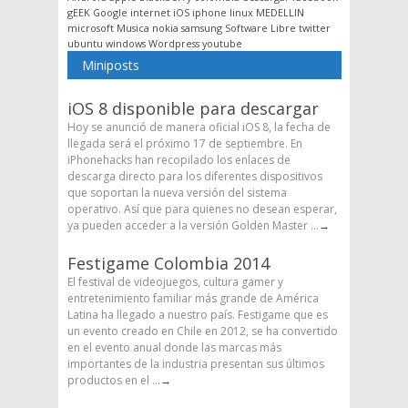
gEEK
Google
internet
iOS
iphone
linux
MEDELLIN
microsoft
Musica
nokia
samsung
Software Libre
twitter
ubuntu
windows
Wordpress
youtube
Miniposts
iOS 8 disponible para descargar
Hoy se anunció de manera oficial iOS 8, la fecha de
llegada será el próximo 17 de septiembre. En
iPhonehacks han recopilado los enlaces de
descarga directo para los diferentes dispositivos
que soportan la nueva versión del sistema
operativo. Así que para quienes no desean esperar,
ya pueden acceder a la versión Golden Master ...
→
Festigame Colombia 2014
El festival de videojuegos, cultura gamer y
entretenimiento familiar más grande de América
Latina ha llegado a nuestro país. Festigame que es
un evento creado en Chile en 2012, se ha convertido
en el evento anual donde las marcas más
importantes de la industria presentan sus últimos
productos en el ...
→