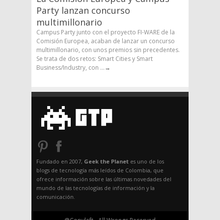
Party lanzan concurso
multimillonario
Campus Party junto con el proyecto FI-WARE de la
Comisión Europea, acaban de lanzar un concurso
multimillonario, con unos premios sin precedentes.
Se trata de dos retos: Smart Cities y Smart
Business/Industry, con ...
→
Fundado en 2007,
Geek the Planet
es uno de los
blogs de tecnología más leídos de Colombia, que
ofrece información sobre las últimas novedades del
mundo de las tecnologías de información y la
comunicación.