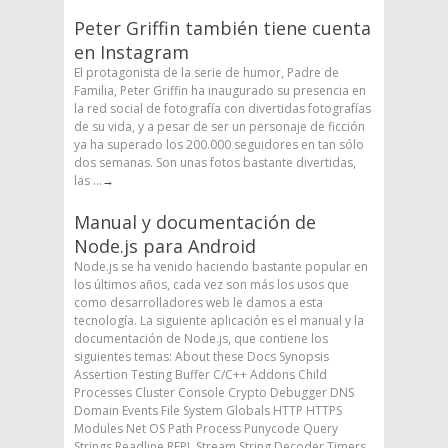
Peter Griffin también tiene cuenta
en Instagram
El protagonista de la serie de humor, Padre de
Familia, Peter Griffin ha inaugurado su presencia en
la red social de fotografía con divertidas fotografías
de su vida, y a pesar de ser un personaje de ficción
ya ha superado los 200.000 seguidores en tan sólo
dos semanas. Son unas fotos bastante divertidas,
las ...
→
Manual y documentación de
Node.js para Android
Node.js se ha venido haciendo bastante popular en
los últimos años, cada vez son más los usos que
como desarrolladores web le damos a esta
tecnología. La siguiente aplicación es el manual y la
documentación de Node.js, que contiene los
siguientes temas: About these Docs Synopsis
Assertion Testing Buffer C/C++ Addons Child
Processes Cluster Console Crypto Debugger DNS
Domain Events File System Globals HTTP HTTPS
Modules Net OS Path Process Punycode Query
Strings Readline REPL Stream String Decoder Timers