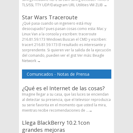
TLS/SSL TTY UDP/Datagram URL Utilities VM ZLIB
→
Star Wars Traceroute
¿Qué pasa cuando un ingeniero está muy
desocupado? pues pasan cosas como esta: Mac y
Linux Van a la consola y escriben: traceroute
216.81.59.173 Windows Buscan el CMD y escriben:
tracert 216.81.59.173 El resultado es interesante y
sorprendente. Si quieren ver la salida de la ejecución
del comando, pueden ver el gist Ver más: Beagle
Network
→
Comunicados - Notas de Prensa
¿Qué es el Internet de las cosas?
Imagine llegar a su casa, que las luces se enciendan
al detectar su presencia, que el televisor reproduzca
su serie favorita en el momento que usted la mira,
mientras recibe recomendaciones de ...
→
Llega BlackBerry 10.2.1con
grandes mejoras