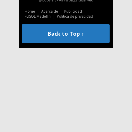
@Copyleft - All Wrongs Reserved
Home
Acerca de
Publicidad
FLISOL Medellín
Política de privacidad
Back to Top ↑