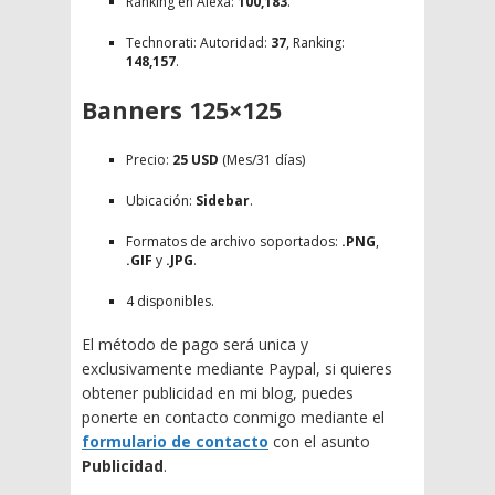
Ranking en Alexa:
100,183
.
Technorati: Autoridad:
37
, Ranking:
148,157
.
Banners 125×125
Precio:
25 USD
(Mes/31 días)
Ubicación:
Sidebar
.
Formatos de archivo soportados:
.PNG
,
.GIF
y
.JPG
.
4 disponibles.
El método de pago será unica y
exclusivamente mediante Paypal, si quieres
obtener publicidad en mi blog, puedes
ponerte en contacto conmigo mediante el
formulario de contacto
con el asunto
Publicidad
.