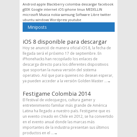
Android
apple
Blackberry
colombia
descargar
facebook
gEEK
Google
internet
iOS
iphone
linux
MEDELLIN
microsoft
Musica
nokia
samsung
Software Libre
twitter
ubuntu
windows
Wordpress
youtube
Miniposts
iOS 8 disponible para descargar
Hoy se anunció de manera oficial iOS 8, la fecha de
llegada será el próximo 17 de septiembre. En
iPhonehacks han recopilado los enlaces de
descarga directo para los diferentes dispositivos
que soportan la nueva versión del sistema
operativo. Así que para quienes no desean esperar,
ya pueden acceder a la versión Golden Master ...
→
Festigame Colombia 2014
El festival de videojuegos, cultura gamer y
entretenimiento familiar más grande de América
Latina ha llegado a nuestro país. Festigame que es
un evento creado en Chile en 2012, se ha convertido
en el evento anual donde las marcas más
importantes de la industria presentan sus últimos
productos en el ...
→