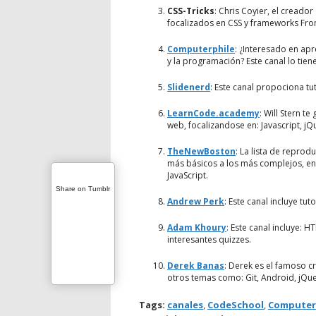
CSS-Tricks
: Chris Coyier, el creador
focalizados en CSS y frameworks Fro
Computerphile
: ¿Interesado en ap
y la programación? Este canal lo tien
Slidenerd
: Este canal propociona tut
LearnCode.academy
: Will Stern t
web, focalizandose en: Javascript, j
TheNewBoston
: La lista de reprod
más básicos a los más complejos, en
JavaScript.
Share on Tumblr
Andrew Perk
: Este canal incluye tu
Adam Khoury
: Este canal incluye: 
interesantes quizzes.
Derek Banas
: Derek es el famoso cr
otros temas como: Git, Android, jQue
Tags:
canales
,
CodeSchool
,
Computer