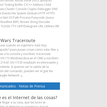
ntes temas: About these Docs Synopsis
ion Testing Buffer C/C++ Addons Child
ses Cluster Console Crypto Debugger DNS
 Events File System Globals HTTP HTTPS
s Net OS Path Process Punycode Query
s Readline REPL Stream String Decoder
 TLS/SSL TTY UDP/Datagram URL Utilities VM
→
 Wars Traceroute
asa cuando un ingeniero está muy
pado? pues pasan cosas como esta: Mac y
Van a la consola y escriben: traceroute
.59.173 Windows Buscan el CMD y escriben:
 216.81.59.173 El resultado es interesante y
dente. Si quieren ver la salida de la
ión del comando, pueden ver el gist Ver
eagle Network
→
unicados - Notas de Prensa
 es el Internet de las cosas?
 llegar a su casa, que las luces se
dan al detectar su presencia, que el