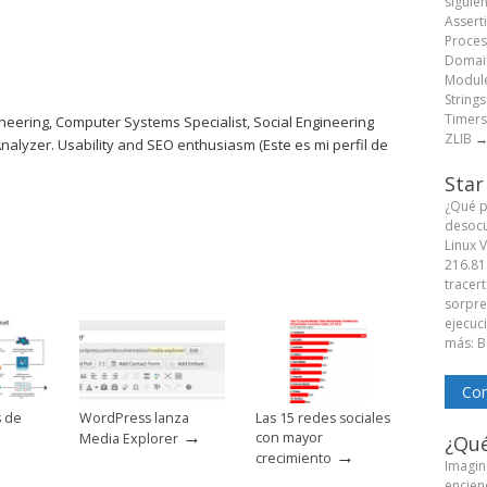
siguie
Assert
Proces
Domain
Module
String
Timers
eering, Computer Systems Specialist, Social Engineering
ZLIB
Analyzer. Usability and SEO enthusiasm (Este es mi perfil de
Star
¿Qué p
desocu
Linux 
216.81
tracert
sorpren
ejecuc
más: B
Com
s de
WordPress lanza
Las 15 redes sociales
→
con mayor
Media Explorer
¿Qué
→
crecimiento
Imagine
encien