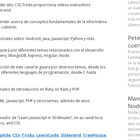
Latina
 del sitio CSS-Tricks proporciona videos instructivos
un eve
nt-end.
conver
más im
render acerca de conceptos fundamentales de la informática
últimos
e cubierto.
Pete
oriales sobre: Android, Java, Javascript, Python y más.
cuen
e guiará por diferentes temas relacionados con el desarrollo
El pro
Query, MongoDB, Express, Angular, Node.
Famili
en la r
ucción de este canal te guiará por diversos temas, desde los
fotogra
 diferentes lenguajes de programación, desde C hasta
person
seguid
fotos b
toriales de introducción en Ruby on Rails y PHP.
Manu
HTML, Javascript, PHP y otros temas, además de unos
Node
Node.j
eador de “Learn Javascript in 30 Minutes”, en su canal toca
en los
ry, and CSS
que co
tecnolo
phile
,
CSS-Tricks
,
LearnCode
,
Slidenerd
,
TreeHouse
,
docume