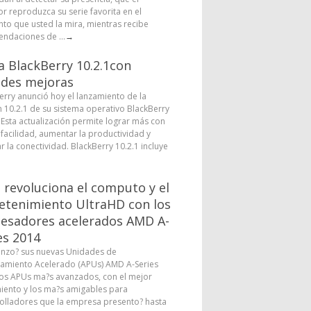
or reproduzca su serie favorita en el
o que usted la mira, mientras recibe
ndaciones de ...
→
a BlackBerry 10.2.1con
des mejoras
erry anunció hoy el lanzamiento de la
n 10.2.1 de su sistema operativo BlackBerry
. Esta actualización permite lograr más con
facilidad, aumentar la productividad y
r la conectividad. BlackBerry 10.2.1 incluye
revoluciona el computo y el
etenimiento UltraHD con los
esadores acelerados AMD A-
es 2014
nzo? sus nuevas Unidades de
amiento Acelerado (APUs) AMD A-Series
los APUs ma?s avanzados, con el mejor
iento y los ma?s amigables para
olladores que la empresa presento? hasta