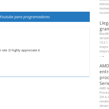
televis
moment
recome
 Youtube para programadores
Lleg
gran
BlackB
versió
10.2.1
mayor 
site :D highly appreciate it.
mejora
...
→
AMD 
entr
proc
Seri
AMD la
Proces
2014, 
rendim
desarr