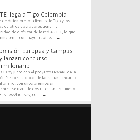
TE llega a Tigo Colombia
r de diciembre los clientes de Tigo y los
os de otros operadores tienen la
nidad de disfrutar de la red 4G LTE, lo que
rmite tener con mayor rapidez ...
→
omisión Europea y Campus
y lanzan concurso
imillonario
 Party junto con el proyecto FI-WARE de la
ón Europea, acaban de lanzar un concurso
illonario, con unos premios sin
entes. Se trata de dos retos: Smart Cities y
usiness/Industry, con ...
→