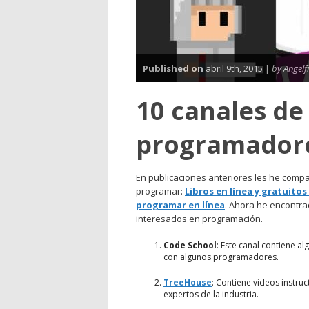
Published on
abril 9th, 2015 |
by Angelf
10 canales de
programador
En publicaciones anteriores les he compa
programar:
Libros en línea y gratuito
programar en línea
. Ahora he encontra
interesados en programación.
Code School
: Este canal contiene a
con algunos programadores.
TreeHouse
: Contiene videos instruc
expertos de la industria.