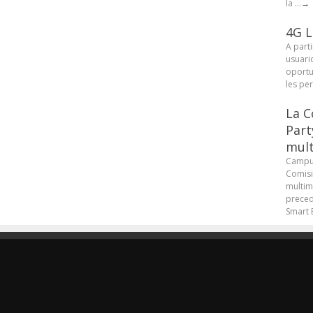
la ...
→
4G L
A parti
usuari
oportu
les pe
La C
Part
mult
Campus
Comisi
multim
preced
Smart B