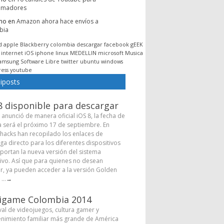
amadores
mo
en
Amazon ahora hace envíos a
bia
d
apple
Blackberry
colombia
descargar
facebook
gEEK
internet
iOS
iphone
linux
MEDELLIN
microsoft
Musica
amsung
Software Libre
twitter
ubuntu
windows
ess
youtube
iposts
8 disponible para descargar
 anunció de manera oficial iOS 8, la fecha de
a será el próximo 17 de septiembre. En
hacks han recopilado los enlaces de
ga directo para los diferentes dispositivos
portan la nueva versión del sistema
ivo. Así que para quienes no desean
r, ya pueden acceder a la versión Golden
...
→
igame Colombia 2014
ival de videojuegos, cultura gamer y
enimiento familiar más grande de América