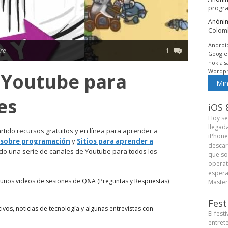
progr
Anóni
Colom
Androi
ire
1
Google
nokia
s
Wordpr
 Youtube para
Min
es
iOS 
Hoy se
llegad
rtido recursos gratuitos y en línea para aprender a
iPhone
s sobre programación
y
Sitios para aprender a
descar
do una serie de canales de Youtube para todos los
que so
operat
espera
lgunos videos de sesiones de Q&A (Preguntas y Respuestas)
Master 
Fest
tivos, noticias de tecnología y algunas entrevistas con
El fest
entret