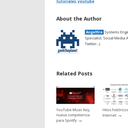
tutoriales
,
youtube
About the Author
Systems Engin
Angelfire
Specialist. Social Media 
Twitter...)
Related Posts
YouTube Music Key,
Hitos histórico
→
nueva competencia
Internet
→
para Spotify