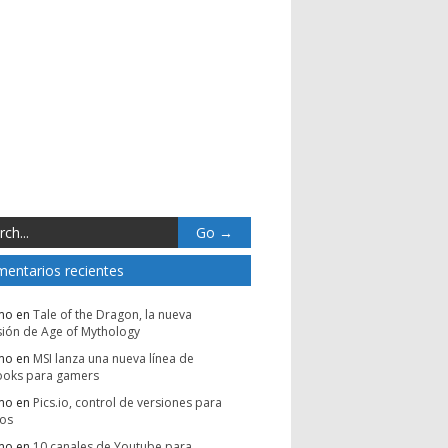
entarios recientes
mo
en
Tale of the Dragon, la nueva
ión de Age of Mythology
mo
en
MSI lanza una nueva línea de
ooks para gamers
mo
en
Pics.io, control de versiones para
vos
mo
en
10 canales de Youtube para