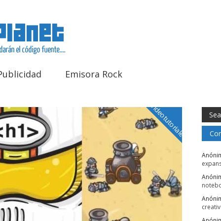
Publicidad
Emisora Rock
Videotutoriales
Com
Anóni
expans
Anóni
noteb
Anóni
creati
Anóni