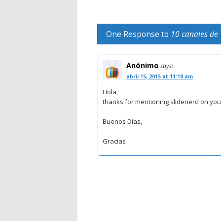
One Response to
10 canales de
Anónimo
says:
abril 15, 2015 at 11:10 am
Hola,
thanks for mentioning slidenerd on your 
Buenos Dias,
Gracias