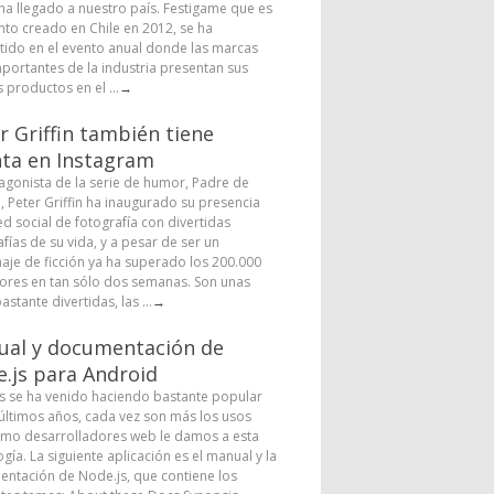
 ha llegado a nuestro país. Festigame que es
nto creado en Chile en 2012, se ha
tido en el evento anual donde las marcas
portantes de la industria presentan sus
 productos en el ...
→
r Griffin también tiene
ta en Instagram
tagonista de la serie de humor, Padre de
a, Peter Griffin ha inaugurado su presencia
ed social de fotografía con divertidas
fías de su vida, y a pesar de ser un
aje de ficción ya ha superado los 200.000
ores en tan sólo dos semanas. Son unas
astante divertidas, las ...
→
al y documentación de
.js para Android
s se ha venido haciendo bastante popular
 últimos años, cada vez son más los usos
mo desarrolladores web le damos a esta
gía. La siguiente aplicación es el manual y la
ntación de Node.js, que contiene los