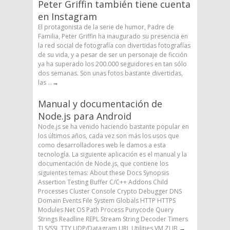
Peter Griffin también tiene cuenta
en Instagram
El protagonista de la serie de humor, Padre de
Familia, Peter Griffin ha inaugurado su presencia en
la red social de fotografía con divertidas fotografías
de su vida, y a pesar de ser un personaje de ficción
ya ha superado los 200.000 seguidores en tan sólo
dos semanas. Son unas fotos bastante divertidas,
las ...
→
Manual y documentación de
Node.js para Android
Node.js se ha venido haciendo bastante popular en
los últimos años, cada vez son más los usos que
como desarrolladores web le damos a esta
tecnología. La siguiente aplicación es el manual y la
documentación de Node.js, que contiene los
siguientes temas: About these Docs Synopsis
Assertion Testing Buffer C/C++ Addons Child
Processes Cluster Console Crypto Debugger DNS
Domain Events File System Globals HTTP HTTPS
Modules Net OS Path Process Punycode Query
Strings Readline REPL Stream String Decoder Timers
TLS/SSL TTY UDP/Datagram URL Utilities VM ZLIB
→