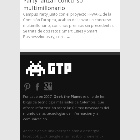
Party lanzan concurso
multimillonario
Campus Party junto con el proyecto FI-WARE de la
Comisión Europea, acaban de lanzar un concurso
multimillonario, con unos premios sin precedentes.
Se trata de dos retos: Smart Cities y Smart
Business/Industry, con ...
→
Fundado en 2007,
Geek the Planet
es uno de los
blogs de tecnología más leídos de Colombia, que
ofrece información sobre las últimas novedades del
mundo de las tecnologías de información y la
comunicación.
Android
apple
Blackberry
colombia
descargar
facebook
gEEK
Google
internet
iOS
iphone
linux