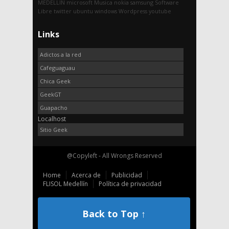
MEDELLIN
microsoft
Musica
nokia
samsung
Software
Libre
twitter
ubuntu
windows
Wordpress
youtube
Links
Adictos a la red
Cafeguaguau
Chica Geek
GeekGT
Guapacho
Localhost
Sitio Geek
@Copyleft - All Wrongs Reserved
Home
Acerca de
Publicidad
FLISOL Medellín
Política de privacidad
Back to Top ↑