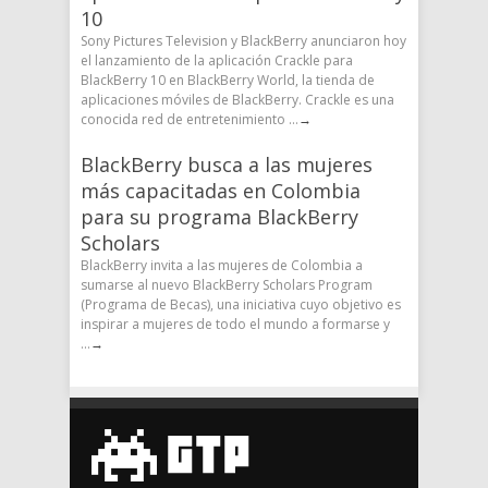
10
Sony Pictures Television y BlackBerry anunciaron hoy
el lanzamiento de la aplicación Crackle para
BlackBerry 10 en BlackBerry World, la tienda de
aplicaciones móviles de BlackBerry. Crackle es una
conocida red de entretenimiento ...
→
BlackBerry busca a las mujeres
más capacitadas en Colombia
para su programa BlackBerry
Scholars
BlackBerry invita a las mujeres de Colombia a
sumarse al nuevo BlackBerry Scholars Program
(Programa de Becas), una iniciativa cuyo objetivo es
inspirar a mujeres de todo el mundo a formarse y
...
→