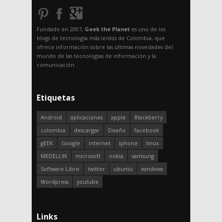
Fundado en 2007,
Geek the Planet
es uno de los
blogs de tecnología más leídos de Colombia, que
ofrece información sobre las últimas novedades del
mundo de las tecnologías de información y la
comunicación.
Etiquetas
Android
aplicaciones
apple
Blackberry
colombia
descargar
Diseño
facebook
gEEK
Google
internet
iphone
linux
MEDELLIN
microsoft
nokia
samsung
Software Libre
twitter
ubuntu
windows
Wordpress
youtube
Links