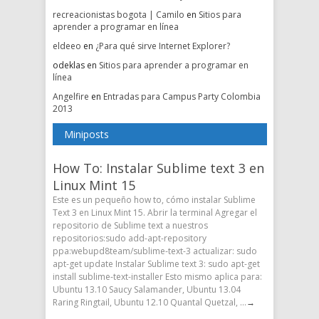
recreacionistas bogota | Camilo
en
Sitios para
aprender a programar en línea
eldeeo
en
¿Para qué sirve Internet Explorer?
odeklas en
Sitios para aprender a programar en
línea
Angelfire
en
Entradas para Campus Party Colombia
2013
Miniposts
How To: Instalar Sublime text 3 en
Linux Mint 15
Este es un pequeño how to, cómo instalar Sublime
Text 3 en Linux Mint 15. Abrir la terminal Agregar el
repositorio de Sublime text a nuestros
repositorios:sudo add-apt-repository
ppa:webupd8team/sublime-text-3 actualizar: sudo
apt-get update Instalar Sublime text 3: sudo apt-get
install sublime-text-installer Esto mismo aplica para:
Ubuntu 13.10 Saucy Salamander, Ubuntu 13.04
Raring Ringtail, Ubuntu 12.10 Quantal Quetzal, ...
→