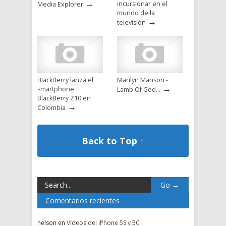
→
incursionar en el
Media Explorer
mundo de la
→
televisión
BlackBerry lanza el
Marilyn Manson -
→
smartphone
Lamb Of God…
BlackBerry Z10 en
→
Colombia
Back to Top ↑
Comentarios recientes
nelson en
Vídeos del iPhone 5S y 5C