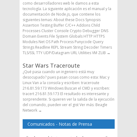
como desarrolladores web le damos a esta
tecnología. La siguiente aplicación es el manual y la
documentación de Node.js, que contiene los
siguientes temas: About these Docs Synopsis
Assertion Testing Buffer C/C++ Addons Child
Processes Cluster Console Crypto Debugger DNS
Domain Events File System Globals HTTP HTTPS
Modules Net OS Path Process Punycode Query
Strings Readline REPL Stream String Decoder Timers
TLS/SSL TTY UDP/Datagram URL Utilities VM ZLIB
→
Star Wars Traceroute
¿Qué pasa cuando un ingeniero está muy
desocupado? pues pasan cosas como esta: Mac y
Linux Van a la consola y escriben: traceroute
216.81.59.173 Windows Buscan el CMD y escriben:
tracert 216.81.59.173 El resultado es interesante y
sorprendente. Si quieren ver la salida de la ejecución
del comando, pueden ver el gist Ver más: Beagle
Network
→
Comunicados - Notas de Prensa