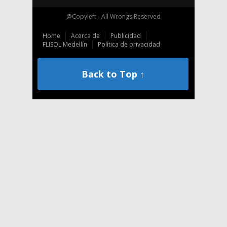
@Copyleft - All Wrongs Reserved
Home
Acerca de
Publicidad
FLISOL Medellín
Política de privacidad
Back to Top ↑