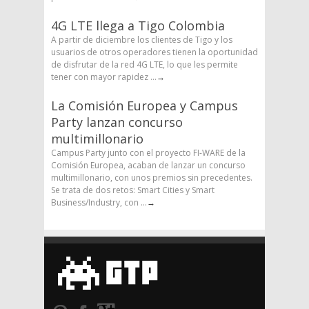
4G LTE llega a Tigo Colombia
A partir de diciembre los clientes de Tigo y los
usuarios de otros operadores tienen la oportunidad
de disfrutar de la red 4G LTE, lo que les permite
tener con mayor rapidez ...
→
La Comisión Europea y Campus
Party lanzan concurso
multimillonario
Campus Party junto con el proyecto FI-WARE de la
Comisión Europea, acaban de lanzar un concurso
multimillonario, con unos premios sin precedentes.
Se trata de dos retos: Smart Cities y Smart
Business/Industry, con ...
→