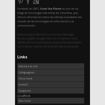
Fundado en 2007,
Geek the Planet
es uno de los
blogs de tecnología más leídos de Colombia, que
ofrece información sobre las últimas novedades del
mundo de las tecnologías de información y la
comunicación.
Android
apple
Blackberry
colombia
descargar
facebook
gEEK
Google
internet
iOS
iphone
linux
MEDELLIN
microsoft
Musica
nokia
samsung
Software
Libre
twitter
ubuntu
windows
Wordpress
youtube
Links
Adictos a la red
Cafeguaguau
Chica Geek
GeekGT
Guapacho
Localhost
Sitio Geek