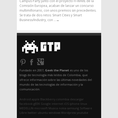
Campus Party junto con el proyecto FI-WARE de la
Comisión Europea, acaban de lanzar un concurso
multimillonario, con unos premios sin precedentes.
Se trata de dos retos: Smart Cities y Smart
Business/Industry, con ...
→
Fundado en 2007,
Geek the Planet
es uno de los
blogs de tecnología más leídos de Colombia, que
ofrece información sobre las últimas novedades del
mundo de las tecnologías de información y la
comunicación.
Android
apple
Blackberry
colombia
descargar
facebook
gEEK
Google
internet
iOS
iphone
linux
MEDELLIN
microsoft
Musica
nokia
samsung
Software
Libre
twitter
ubuntu
windows
Wordpress
youtube