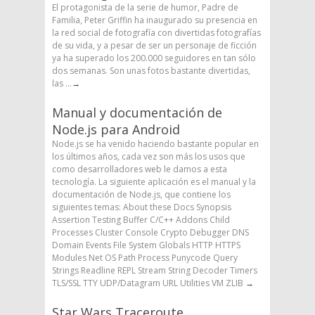
El protagonista de la serie de humor, Padre de
Familia, Peter Griffin ha inaugurado su presencia en
la red social de fotografía con divertidas fotografías
de su vida, y a pesar de ser un personaje de ficción
ya ha superado los 200.000 seguidores en tan sólo
dos semanas. Son unas fotos bastante divertidas,
las ...
→
Manual y documentación de
Node.js para Android
Node.js se ha venido haciendo bastante popular en
los últimos años, cada vez son más los usos que
como desarrolladores web le damos a esta
tecnología. La siguiente aplicación es el manual y la
documentación de Node.js, que contiene los
siguientes temas: About these Docs Synopsis
Assertion Testing Buffer C/C++ Addons Child
Processes Cluster Console Crypto Debugger DNS
Domain Events File System Globals HTTP HTTPS
Modules Net OS Path Process Punycode Query
Strings Readline REPL Stream String Decoder Timers
TLS/SSL TTY UDP/Datagram URL Utilities VM ZLIB
→
Star Wars Traceroute