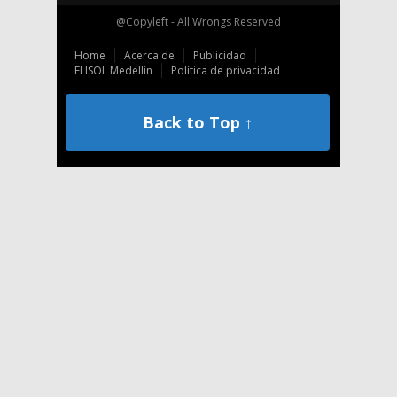
@Copyleft - All Wrongs Reserved
Home
Acerca de
Publicidad
FLISOL Medellín
Política de privacidad
Back to Top ↑