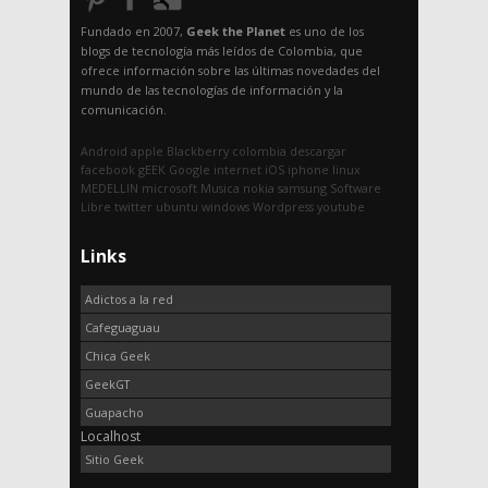
Fundado en 2007,
Geek the Planet
es uno de los
blogs de tecnología más leídos de Colombia, que
ofrece información sobre las últimas novedades del
mundo de las tecnologías de información y la
comunicación.
Android
apple
Blackberry
colombia
descargar
facebook
gEEK
Google
internet
iOS
iphone
linux
MEDELLIN
microsoft
Musica
nokia
samsung
Software
Libre
twitter
ubuntu
windows
Wordpress
youtube
Links
Adictos a la red
Cafeguaguau
Chica Geek
GeekGT
Guapacho
Localhost
Sitio Geek