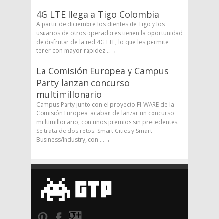
4G LTE llega a Tigo Colombia
A partir de diciembre los clientes de Tigo y los
usuarios de otros operadores tienen la oportunidad
de disfrutar de la red 4G LTE, lo que les permite
tener con mayor rapidez ...
→
La Comisión Europea y Campus
Party lanzan concurso
multimillonario
Campus Party junto con el proyecto FI-WARE de la
Comisión Europea, acaban de lanzar un concurso
multimillonario, con unos premios sin precedentes.
Se trata de dos retos: Smart Cities y Smart
Business/Industry, con ...
→