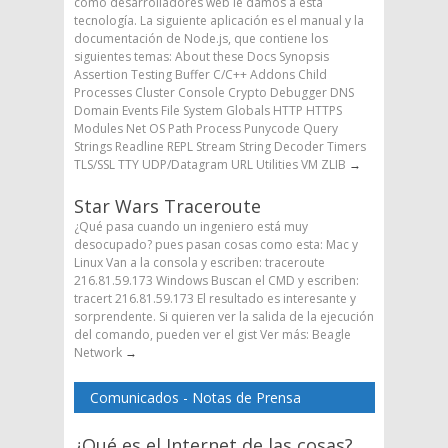
como desarrolladores web le damos a esta
tecnología. La siguiente aplicación es el manual y la
documentación de Node.js, que contiene los
siguientes temas: About these Docs Synopsis
Assertion Testing Buffer C/C++ Addons Child
Processes Cluster Console Crypto Debugger DNS
Domain Events File System Globals HTTP HTTPS
Modules Net OS Path Process Punycode Query
Strings Readline REPL Stream String Decoder Timers
TLS/SSL TTY UDP/Datagram URL Utilities VM ZLIB
→
Star Wars Traceroute
¿Qué pasa cuando un ingeniero está muy
desocupado? pues pasan cosas como esta: Mac y
Linux Van a la consola y escriben: traceroute
216.81.59.173 Windows Buscan el CMD y escriben:
tracert 216.81.59.173 El resultado es interesante y
sorprendente. Si quieren ver la salida de la ejecución
del comando, pueden ver el gist Ver más: Beagle
Network
→
Comunicados - Notas de Prensa
¿Qué es el Internet de las cosas?