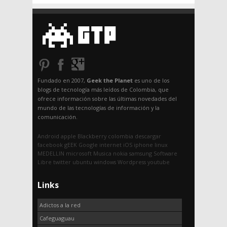
Fundado en 2007,
Geek the Planet
es uno de los
blogs de tecnología más leídos de Colombia, que
ofrece información sobre las últimas novedades del
mundo de las tecnologías de información y la
comunicación.
Android
apple
Blackberry
colombia
descargar
facebook
gEEK
Google
internet
iOS
iphone
linux
MEDELLIN
microsoft
Musica
nokia
samsung
Software
Libre
twitter
ubuntu
windows
Wordpress
youtube
Links
Adictos a la red
Cafeguaguau