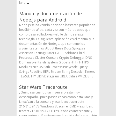
las ...
→
Manual y documentación de
Node.js para Android
Node.js se ha venido haciendo bastante popular en
los últimos años, cada vez son más los usos que
como desarrolladores web le damos a esta
tecnología. La siguiente aplicación es el manual y la
documentación de Node.js, que contiene los
siguientes temas: About these Docs Synopsis
Assertion Testing Buffer C/C++ Addons Child
Processes Cluster Console Crypto Debugger DNS
Domain Events File System Globals HTTP HTTPS
Modules Net OS Path Process Punycode Query
Strings Readline REPL Stream String Decoder Timers
TLS/SSL TTY UDP/Datagram URL Utilities VM ZLIB
→
Star Wars Traceroute
¿Qué pasa cuando un ingeniero está muy
desocupado? pues pasan cosas como esta: Mac y
Linux Van a la consola y escriben: traceroute
216.81.59.173 Windows Buscan el CMD y escriben:
tracert 216.81.59.173 El resultado es interesante y
sorprendente. Si quieren ver la salida de la ejecución