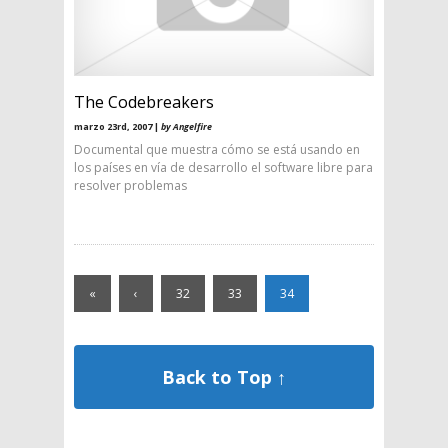
The Codebreakers
marzo 23rd, 2007 |
by Angelfire
Documental que muestra cómo se está usando en
los paí­ses en ví­a de desarrollo el software libre para
resolver problemas
«
‹
32
33
34
Back to Top ↑