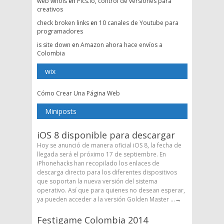
web whois
en
Pics.io, control de versiones para
creativos
check broken links
en
10 canales de Youtube para
programadores
is site down
en
Amazon ahora hace envíos a
Colombia
wix
Cómo Crear Una Página Web
Miniposts
iOS 8 disponible para descargar
Hoy se anunció de manera oficial iOS 8, la fecha de
llegada será el próximo 17 de septiembre. En
iPhonehacks han recopilado los enlaces de
descarga directo para los diferentes dispositivos
que soportan la nueva versión del sistema
operativo. Así que para quienes no desean esperar,
ya pueden acceder a la versión Golden Master ...
→
Festigame Colombia 2014