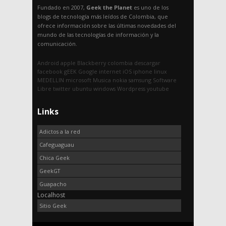
Fundado en 2007,
Geek the Planet
es uno de los
blogs de tecnología más leídos de Colombia, que
ofrece información sobre las últimas novedades del
mundo de las tecnologías de información y la
comunicación.
Android
apple
Blackberry
colombia
descargar
facebook
gEEK
Google
internet
iOS
iphone
linux
MEDELLIN
microsoft
Musica
nokia
samsung
Software
Libre
twitter
ubuntu
windows
Wordpress
youtube
Links
Adictos a la red
Cafeguaguau
Chica Geek
GeekGT
Guapacho
Localhost
Sitio Geek