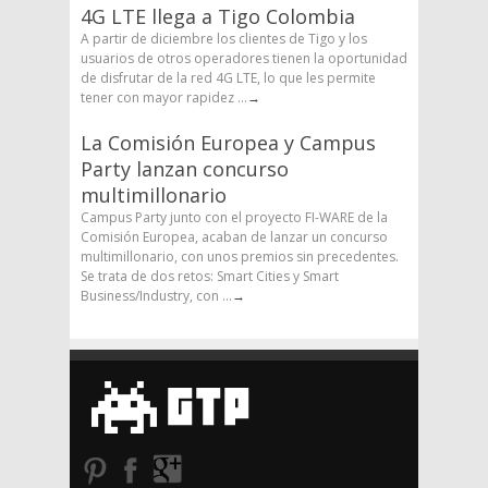
4G LTE llega a Tigo Colombia
A partir de diciembre los clientes de Tigo y los
usuarios de otros operadores tienen la oportunidad
de disfrutar de la red 4G LTE, lo que les permite
tener con mayor rapidez ...
→
La Comisión Europea y Campus
Party lanzan concurso
multimillonario
Campus Party junto con el proyecto FI-WARE de la
Comisión Europea, acaban de lanzar un concurso
multimillonario, con unos premios sin precedentes.
Se trata de dos retos: Smart Cities y Smart
Business/Industry, con ...
→