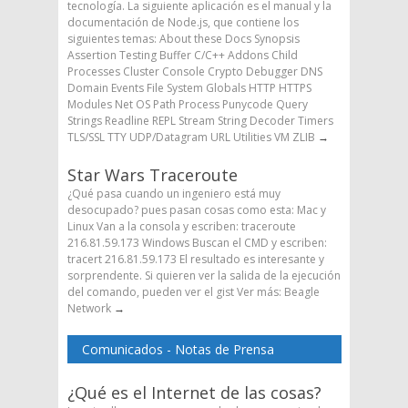
tecnología. La siguiente aplicación es el manual y la
documentación de Node.js, que contiene los
siguientes temas: About these Docs Synopsis
Assertion Testing Buffer C/C++ Addons Child
Processes Cluster Console Crypto Debugger DNS
Domain Events File System Globals HTTP HTTPS
Modules Net OS Path Process Punycode Query
Strings Readline REPL Stream String Decoder Timers
TLS/SSL TTY UDP/Datagram URL Utilities VM ZLIB
→
Star Wars Traceroute
¿Qué pasa cuando un ingeniero está muy
desocupado? pues pasan cosas como esta: Mac y
Linux Van a la consola y escriben: traceroute
216.81.59.173 Windows Buscan el CMD y escriben:
tracert 216.81.59.173 El resultado es interesante y
sorprendente. Si quieren ver la salida de la ejecución
del comando, pueden ver el gist Ver más: Beagle
Network
→
Comunicados - Notas de Prensa
¿Qué es el Internet de las cosas?