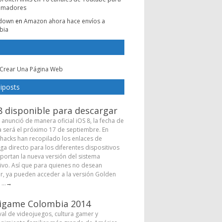
amadores
e down
en
Amazon ahora hace envíos a
bia
Crear Una Página Web
iposts
8 disponible para descargar
 anunció de manera oficial iOS 8, la fecha de
a será el próximo 17 de septiembre. En
hacks han recopilado los enlaces de
ga directo para los diferentes dispositivos
portan la nueva versión del sistema
ivo. Así que para quienes no desean
r, ya pueden acceder a la versión Golden
...
→
igame Colombia 2014
ival de videojuegos, cultura gamer y