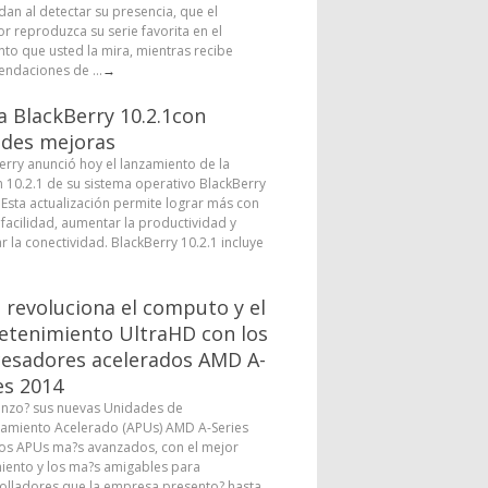
dan al detectar su presencia, que el
or reproduzca su serie favorita en el
o que usted la mira, mientras recibe
ndaciones de ...
→
a BlackBerry 10.2.1con
des mejoras
erry anunció hoy el lanzamiento de la
n 10.2.1 de su sistema operativo BlackBerry
. Esta actualización permite lograr más con
facilidad, aumentar la productividad y
r la conectividad. BlackBerry 10.2.1 incluye
revoluciona el computo y el
etenimiento UltraHD con los
esadores acelerados AMD A-
es 2014
nzo? sus nuevas Unidades de
amiento Acelerado (APUs) AMD A-Series
los APUs ma?s avanzados, con el mejor
iento y los ma?s amigables para
olladores que la empresa presento? hasta