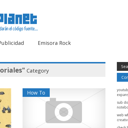
Publicidad
Emisora Rock
oriales"
Category
Com
youtu
How To
expans
sub d
noteb
web w
creati
check 