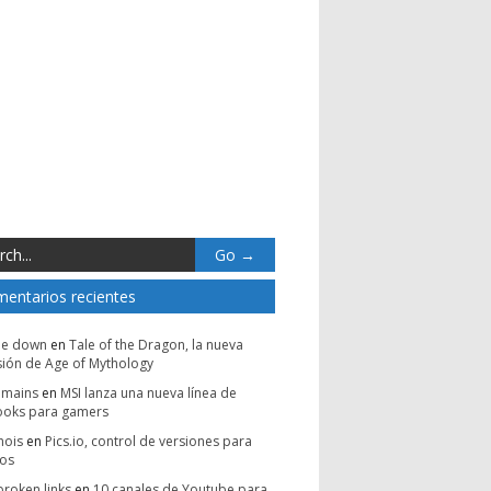
entarios recientes
be down
en
Tale of the Dragon, la nueva
ión de Age of Mythology
omains
en
MSI lanza una nueva línea de
ooks para gamers
hois
en
Pics.io, control de versiones para
vos
broken links
en
10 canales de Youtube para