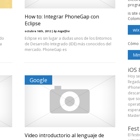
progr
is sit
How to: Integrar PhoneGap con
Colom
Eclipse
wix
octubre 16th, 2012 |
by Angelfire
ido
Eclipse es sin lugar a dudas unos de los Entornos
Cómo 
 a
de Desarrollo Integrado (IDE) más conocidos del
e
mercado. PhoneGap es
Min
iOS 
Hoy se
Google
llegad
iPhone
descar
que so
operat
espera
Master 
Fest
Video introductorio al lenguaje de
El fest