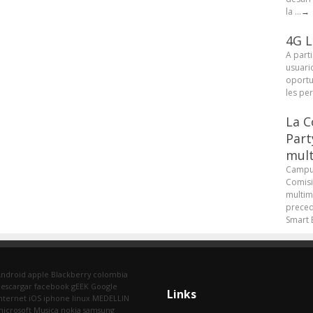
la ...
→
4G L
A parti
usuari
oportu
les pe
La C
Part
mult
Campus
Comisi
multim
preced
Smart B
Android
apple
Blackberry
colombia
escargar
facebook
gEEK
Google
Links
nternet
iOS
iphone
linux
MEDELLIN
icrosoft
Musica
nokia
samsung