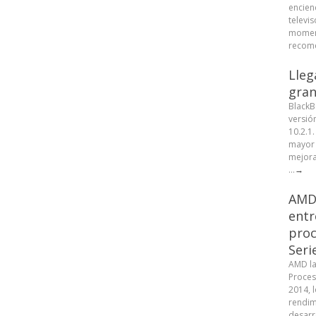
encien
televis
moment
recome
Lleg
gran
BlackB
versió
10.2.1
mayor 
mejora
...
→
AMD 
entr
proc
Seri
AMD la
Proces
2014, 
rendim
desarr