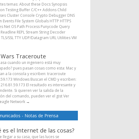
ntes temas: About these Docs Synopsis
ion Testing Buffer C/C++ Addons Child
ses Cluster Console Crypto Debugger DNS
 Events File System Globals HTTP HTTPS
s Net OS Path Process Punycode Query
s Readline REPL Stream String Decoder
 TLS/SSL TTY UDP/Datagram URL Utilities VM
→
 Wars Traceroute
asa cuando un ingeniero está muy
pado? pues pasan cosas como esta: Mac y
Van a la consola y escriben: traceroute
.59.173 Windows Buscan el CMD y escriben:
 216.81.59.173 El resultado es interesante y
dente. Si quieren ver la salida de la
ión del comando, pueden ver el gist Ver
eagle Network
→
unicados - Notas de Prensa
 es el Internet de las cosas?
 llegar a su casa, que las luces se