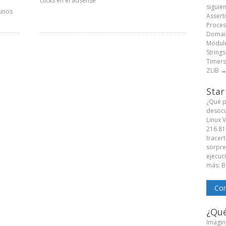
clicks en el adsense
siguie
unos
Assert
Proces
Domain
Module
String
Timers
ZLIB
Star
¿Qué p
desocu
Linux 
216.81
tracert
sorpren
ejecuc
más: B
Com
¿Qué
Imagine