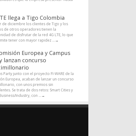
TE llega a Tigo Colombia
r de diciembre los clientes de Tigo y los
os de otros operadores tienen la
nidad de disfrutar de la red 4G LTE, lo que
rmite tener con mayor rapidez ...
→
omisión Europea y Campus
y lanzan concurso
imillonario
 Party junto con el proyecto FI-WARE de la
ón Europea, acaban de lanzar un concurso
illonario, con unos premios sin
entes. Se trata de dos retos: Smart Cities y
usiness/Industry, con ...
→