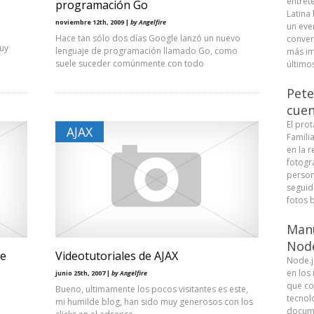
entret
programación Go
Latina
noviembre 12th, 2009 |
by Angelfire
un eve
Hace tan sólo dos días Google lanzó un nuevo
conver
Muy
lenguaje de programación llamado Go, como
más im
suele suceder comúnmente con todo
últimos
Pete
cuen
El pro
AJAX
Famili
en la r
fotogra
person
seguid
fotos b
Manu
Node
de
Videotutoriales de AJAX
Node.j
en los
junio 25th, 2007 |
by Angelfire
que co
Bueno, ultimamente los pocos visitantes es este,
tecnolo
mi humilde blog, han sido muy generosos con los
docume