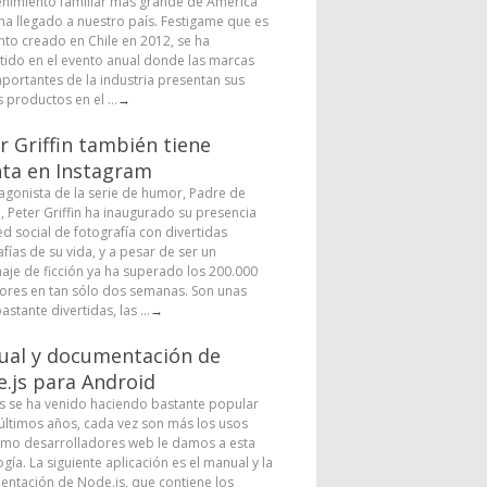
enimiento familiar más grande de América
 ha llegado a nuestro país. Festigame que es
nto creado en Chile en 2012, se ha
tido en el evento anual donde las marcas
portantes de la industria presentan sus
 productos en el ...
→
r Griffin también tiene
ta en Instagram
tagonista de la serie de humor, Padre de
a, Peter Griffin ha inaugurado su presencia
ed social de fotografía con divertidas
fías de su vida, y a pesar de ser un
aje de ficción ya ha superado los 200.000
ores en tan sólo dos semanas. Son unas
astante divertidas, las ...
→
al y documentación de
.js para Android
s se ha venido haciendo bastante popular
 últimos años, cada vez son más los usos
mo desarrolladores web le damos a esta
gía. La siguiente aplicación es el manual y la
ntación de Node.js, que contiene los