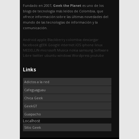
Fundado en 2007,
Geek the Planet
es uno de los
blogs de tecnología más leídos de Colombia, que
ofrece información sobre las últimas novedades del
mundo de las tecnologías de información y la
comunicación.
Android
apple
Blackberry
colombia
descargar
facebook
gEEK
Google
internet
iOS
iphone
linux
MEDELLIN
microsoft
Musica
nokia
samsung
Software
Libre
twitter
ubuntu
windows
Wordpress
youtube
Links
Adictos a la red
Cafeguaguau
Chica Geek
GeekGT
Guapacho
Localhost
Sitio Geek