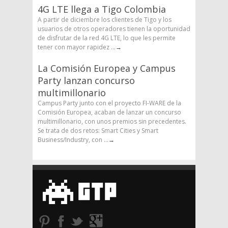
4G LTE llega a Tigo Colombia
A partir de diciembre los clientes de Tigo y los
usuarios de otros operadores tienen la oportunidad
de disfrutar de la red 4G LTE, lo que les permite
tener con mayor rapidez ...
→
La Comisión Europea y Campus
Party lanzan concurso
multimillonario
Campus Party junto con el proyecto FI-WARE de la
Comisión Europea, acaban de lanzar un concurso
multimillonario, con unos premios sin precedentes.
Se trata de dos retos: Smart Cities y Smart
Business/Industry, con ...
→