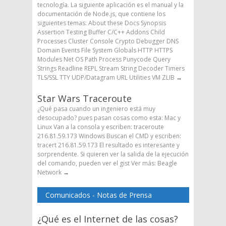
tecnología. La siguiente aplicación es el manual y la
documentación de Node.js, que contiene los
siguientes temas: About these Docs Synopsis
Assertion Testing Buffer C/C++ Addons Child
Processes Cluster Console Crypto Debugger DNS
Domain Events File System Globals HTTP HTTPS
Modules Net OS Path Process Punycode Query
Strings Readline REPL Stream String Decoder Timers
TLS/SSL TTY UDP/Datagram URL Utilities VM ZLIB
→
Star Wars Traceroute
¿Qué pasa cuando un ingeniero está muy
desocupado? pues pasan cosas como esta: Mac y
Linux Van a la consola y escriben: traceroute
216.81.59.173 Windows Buscan el CMD y escriben:
tracert 216.81.59.173 El resultado es interesante y
sorprendente. Si quieren ver la salida de la ejecución
del comando, pueden ver el gist Ver más: Beagle
Network
→
Comunicados - Notas de Prensa
¿Qué es el Internet de las cosas?