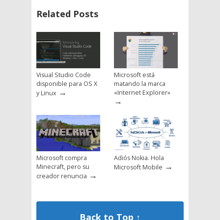
Related Posts
Visual Studio Code
Microsoft está
disponible para OS X
matando la marca
→
«Internet Explorer»
y Linux
→
Microsoft compra
Adiós Nokia. Hola
→
Minecraft, pero su
Microsoft Mobile
→
creador renuncia
Back to Top ↑