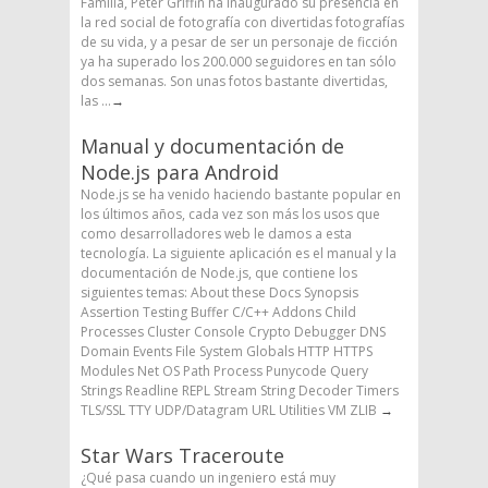
Familia, Peter Griffin ha inaugurado su presencia en
la red social de fotografía con divertidas fotografías
de su vida, y a pesar de ser un personaje de ficción
ya ha superado los 200.000 seguidores en tan sólo
dos semanas. Son unas fotos bastante divertidas,
las ...
→
Manual y documentación de
Node.js para Android
Node.js se ha venido haciendo bastante popular en
los últimos años, cada vez son más los usos que
como desarrolladores web le damos a esta
tecnología. La siguiente aplicación es el manual y la
documentación de Node.js, que contiene los
siguientes temas: About these Docs Synopsis
Assertion Testing Buffer C/C++ Addons Child
Processes Cluster Console Crypto Debugger DNS
Domain Events File System Globals HTTP HTTPS
Modules Net OS Path Process Punycode Query
Strings Readline REPL Stream String Decoder Timers
TLS/SSL TTY UDP/Datagram URL Utilities VM ZLIB
→
Star Wars Traceroute
¿Qué pasa cuando un ingeniero está muy