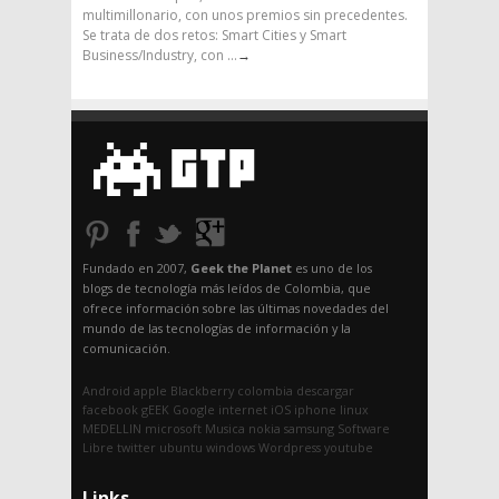
multimillonario, con unos premios sin precedentes.
Se trata de dos retos: Smart Cities y Smart
Business/Industry, con ...
→
Fundado en 2007,
Geek the Planet
es uno de los
blogs de tecnología más leídos de Colombia, que
ofrece información sobre las últimas novedades del
mundo de las tecnologías de información y la
comunicación.
Android
apple
Blackberry
colombia
descargar
facebook
gEEK
Google
internet
iOS
iphone
linux
MEDELLIN
microsoft
Musica
nokia
samsung
Software
Libre
twitter
ubuntu
windows
Wordpress
youtube
Links