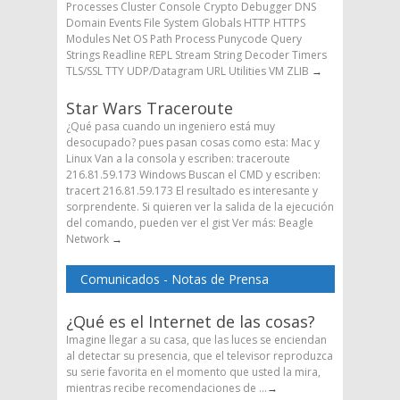
Processes Cluster Console Crypto Debugger DNS
Domain Events File System Globals HTTP HTTPS
Modules Net OS Path Process Punycode Query
Strings Readline REPL Stream String Decoder Timers
TLS/SSL TTY UDP/Datagram URL Utilities VM ZLIB
→
Star Wars Traceroute
¿Qué pasa cuando un ingeniero está muy
desocupado? pues pasan cosas como esta: Mac y
Linux Van a la consola y escriben: traceroute
216.81.59.173 Windows Buscan el CMD y escriben:
tracert 216.81.59.173 El resultado es interesante y
sorprendente. Si quieren ver la salida de la ejecución
del comando, pueden ver el gist Ver más: Beagle
Network
→
Comunicados - Notas de Prensa
¿Qué es el Internet de las cosas?
Imagine llegar a su casa, que las luces se enciendan
al detectar su presencia, que el televisor reproduzca
su serie favorita en el momento que usted la mira,
mientras recibe recomendaciones de ...
→