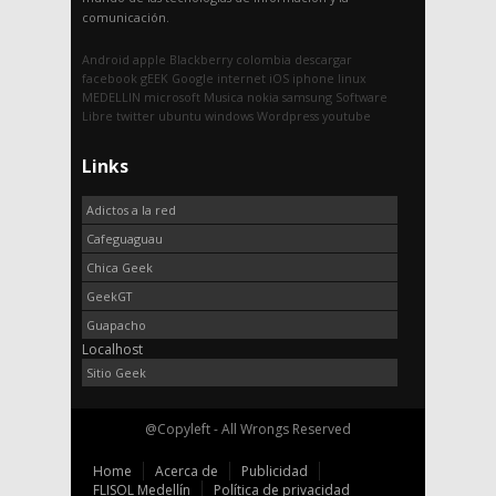
comunicación.
Android
apple
Blackberry
colombia
descargar
facebook
gEEK
Google
internet
iOS
iphone
linux
MEDELLIN
microsoft
Musica
nokia
samsung
Software
Libre
twitter
ubuntu
windows
Wordpress
youtube
Links
Adictos a la red
Cafeguaguau
Chica Geek
GeekGT
Guapacho
Localhost
Sitio Geek
@Copyleft - All Wrongs Reserved
Home
Acerca de
Publicidad
FLISOL Medellín
Política de privacidad