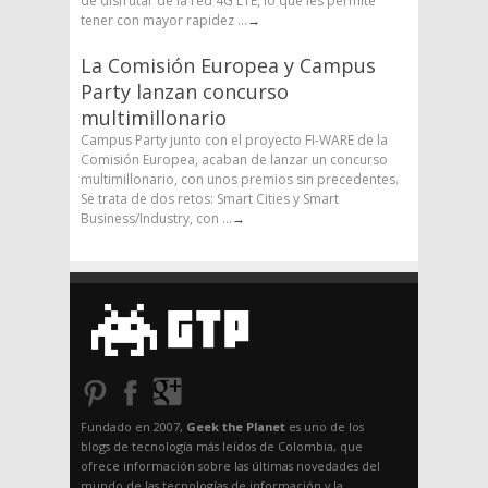
de disfrutar de la red 4G LTE, lo que les permite
tener con mayor rapidez ...
→
La Comisión Europea y Campus
Party lanzan concurso
multimillonario
Campus Party junto con el proyecto FI-WARE de la
Comisión Europea, acaban de lanzar un concurso
multimillonario, con unos premios sin precedentes.
Se trata de dos retos: Smart Cities y Smart
Business/Industry, con ...
→
Fundado en 2007,
Geek the Planet
es uno de los
blogs de tecnología más leídos de Colombia, que
ofrece información sobre las últimas novedades del
mundo de las tecnologías de información y la