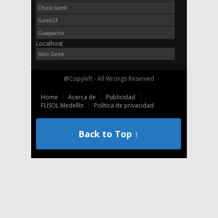
Chica Geek
GeekGT
Guapacho
Localhost
Sitio Geek
@Copyleft - All Wrongs Reserved
Home
Acerca de
Publicidad
FLISOL Medellín
Política de privacidad
Back to Top ↑