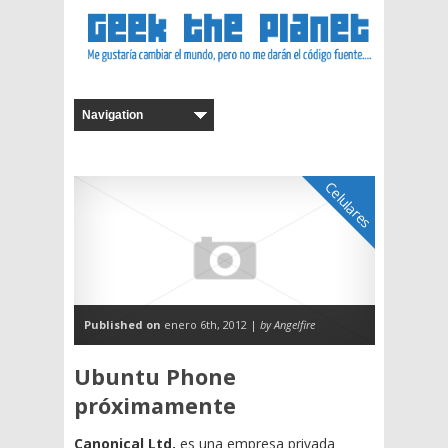
Celulares
Published on
enero 6th, 2012 |
by Angelfire
Ubuntu Phone
próximamente
Canonical Ltd.
es una empresa privada