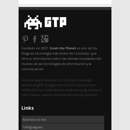
Fundado en 2007,
Geek the Planet
es uno de los
blogs de tecnología más leídos de Colombia, que
ofrece información sobre las últimas novedades del
mundo de las tecnologías de información y la
comunicación.
Android
apple
Blackberry
colombia
descargar
facebook
gEEK
Google
internet
iOS
iphone
linux
MEDELLIN
microsoft
Musica
nokia
samsung
Software
Libre
twitter
ubuntu
windows
Wordpress
youtube
Links
Adictos a la red
Cafeguaguau