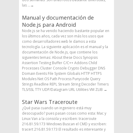
las ...
→
Manual y documentación de
Node.js para Android
Node.js se ha venido haciendo bastante popular en
los últimos años, cada vez son más los usos que
como desarrolladores web le damos a esta
tecnología. La siguiente aplicación es el manual y la
documentación de Node.js, que contiene los
siguientes temas: About these Docs Synopsis
Assertion Testing Buffer C/C++ Addons Child
Processes Cluster Console Crypto Debugger DNS
Domain Events File System Globals HTTP HTTPS
Modules Net OS Path Process Punycode Query
Strings Readline REPL Stream String Decoder Timers
TLS/SSL TTY UDP/Datagram URL Utilities VM ZLIB
→
Star Wars Traceroute
¿Qué pasa cuando un ingeniero está muy
desocupado? pues pasan cosas como esta: Mac y
Linux Van a la consola y escriben: traceroute
216.81.59.173 Windows Buscan el CMD y escriben:
tracert 216.81.59.173 El resultado es interesante y