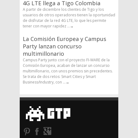
4G LTE llega a Tigo Colombia
A partir de diciembre los clientes de Tigo y los
usuarios de otros operadores tienen la oportunidad
de disfrutar de la red 4G LTE, lo que les permite
tener con mayor rapidez ...
→
La Comisión Europea y Campus
Party lanzan concurso
multimillonario
Campus Party junto con el proyecto FI-WARE de la
Comisión Europea, acaban de lanzar un concurso
multimillonario, con unos premios sin precedentes.
Se trata de dos retos: Smart Cities y Smart
Business/Industry, con ...
→