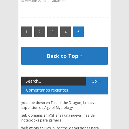
la versión 2.1.3, es altamente
1
2
3
4
5
Back to Top ↑
Comentarios recientes
youtube down
en
Tale of the Dragon, la nueva
expansión de Age of Mythology
sub domains
en
MSI lanza una nueva línea de
notebooks para gamers
web whois
en
Pics.io, control de versiones para