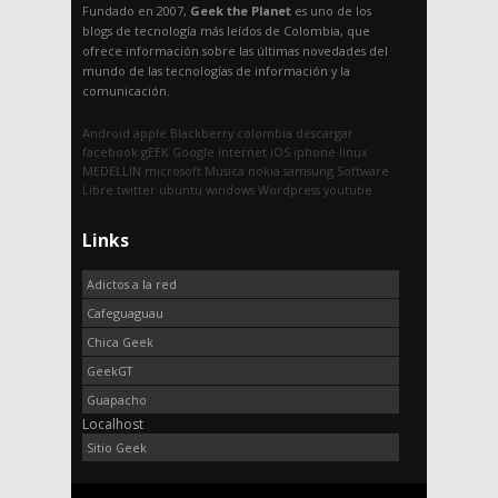
Fundado en 2007,
Geek the Planet
es uno de los
blogs de tecnología más leídos de Colombia, que
ofrece información sobre las últimas novedades del
mundo de las tecnologías de información y la
comunicación.
Android
apple
Blackberry
colombia
descargar
facebook
gEEK
Google
internet
iOS
iphone
linux
MEDELLIN
microsoft
Musica
nokia
samsung
Software
Libre
twitter
ubuntu
windows
Wordpress
youtube
Links
Adictos a la red
Cafeguaguau
Chica Geek
GeekGT
Guapacho
Localhost
Sitio Geek