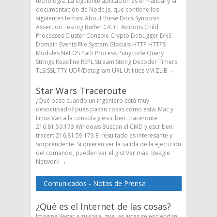
tecnología. La siguiente aplicación es el manual y la
documentación de Node.js, que contiene los
siguientes temas: About these Docs Synopsis
Assertion Testing Buffer C/C++ Addons Child
Processes Cluster Console Crypto Debugger DNS
Domain Events File System Globals HTTP HTTPS
Modules Net OS Path Process Punycode Query
Strings Readline REPL Stream String Decoder Timers
TLS/SSL TTY UDP/Datagram URL Utilities VM ZLIB
→
Star Wars Traceroute
¿Qué pasa cuando un ingeniero está muy
desocupado? pues pasan cosas como esta: Mac y
Linux Van a la consola y escriben: traceroute
216.81.59.173 Windows Buscan el CMD y escriben:
tracert 216.81.59.173 El resultado es interesante y
sorprendente. Si quieren ver la salida de la ejecución
del comando, pueden ver el gist Ver más: Beagle
Network
→
Comunicados - Notas de Prensa
¿Qué es el Internet de las cosas?
Imagine llegar a su casa, que las luces se enciendan