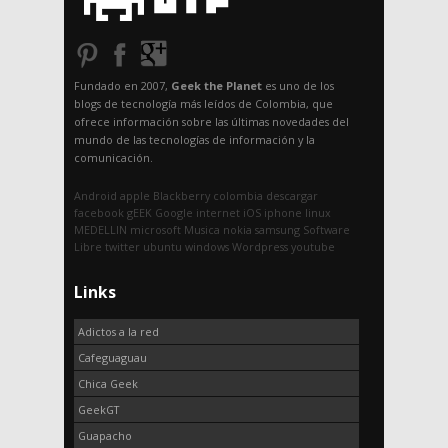
Fundado en 2007,
Geek the Planet
es uno de los
blogs de tecnología más leídos de Colombia, que
ofrece información sobre las últimas novedades del
mundo de las tecnologías de información y la
comunicación.
Android
apple
Blackberry
colombia
descargar
facebook
gEEK
Google
internet
iOS
iphone
linux
MEDELLIN
microsoft
Musica
nokia
samsung
Software
Libre
twitter
ubuntu
windows
Wordpress
youtube
Links
Adictos a la red
Cafeguaguau
Chica Geek
GeekGT
Guapacho