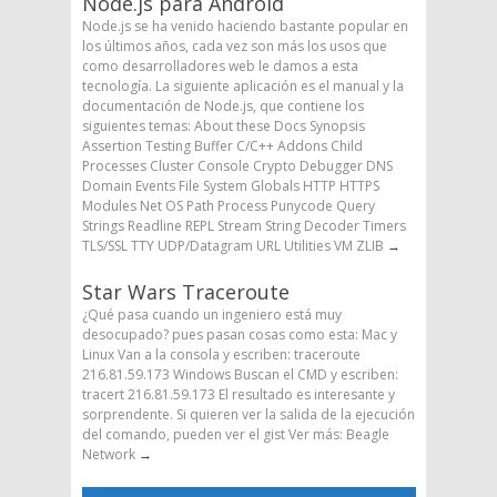
Node.js para Android
Node.js se ha venido haciendo bastante popular en
los últimos años, cada vez son más los usos que
como desarrolladores web le damos a esta
tecnología. La siguiente aplicación es el manual y la
documentación de Node.js, que contiene los
siguientes temas: About these Docs Synopsis
Assertion Testing Buffer C/C++ Addons Child
Processes Cluster Console Crypto Debugger DNS
Domain Events File System Globals HTTP HTTPS
Modules Net OS Path Process Punycode Query
Strings Readline REPL Stream String Decoder Timers
TLS/SSL TTY UDP/Datagram URL Utilities VM ZLIB
→
Star Wars Traceroute
¿Qué pasa cuando un ingeniero está muy
desocupado? pues pasan cosas como esta: Mac y
Linux Van a la consola y escriben: traceroute
216.81.59.173 Windows Buscan el CMD y escriben:
tracert 216.81.59.173 El resultado es interesante y
sorprendente. Si quieren ver la salida de la ejecución
del comando, pueden ver el gist Ver más: Beagle
Network
→