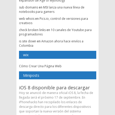
expansión de Age of Mythology
sub domains
en
MSI lanza una nueva línea de
notebooks para gamers
web whois
en
Pics.io, control de versiones para
creativos
check broken links
en
10 canales de Youtube para
programadores
is site down
en
Amazon ahora hace envíos a
Colombia
wix
Cómo Crear Una Página Web
Miniposts
iOS 8 disponible para descargar
Hoy se anunció de manera oficial iOS 8, la fecha de
llegada será el próximo 17 de septiembre. En
iPhonehacks han recopilado los enlaces de
descarga directo para los diferentes dispositivos
que soportan la nueva versión del sistema