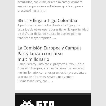
avanzados, con el mejor rendimiento y los ma?s
amigables para desarrolladores que la empresa
presento? hasta la ...
→
4G LTE llega a Tigo Colombia
A partir de diciembre los clientes de Tigo y los
usuarios de otros operadores tienen la oportunidad
de disfrutar de la red 4G LTE, lo que les permite
tener con mayor rapidez ...
→
La Comisión Europea y Campus
Party lanzan concurso
multimillonario
Campus Party junto con el proyecto FI-WARE de la
Comisión Europea, acaban de lanzar un concurso
multimillonario, con unos premios sin precedentes.
Se trata de dos retos: Smart Cities y Smart
Business/Industry, con ...
→