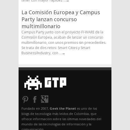
tener con mayor rapidez ...
→
La Comisión Europea y Campus
Party lanzan concurso
multimillonario
Campus Party junto con el proyecto FI-WARE de la
Comisión Europea, acaban de lanzar un concurso
multimillonario, con unos premios sin precedentes.
Se trata de dos retos: Smart Cities y Smart
Business/Industry, con ...
→
Fundado en 2007,
Geek the Planet
es uno de los
blogs de tecnología más leídos de Colombia, que
ofrece información sobre las últimas novedades del
mundo de las tecnologías de información y la
comunicación.