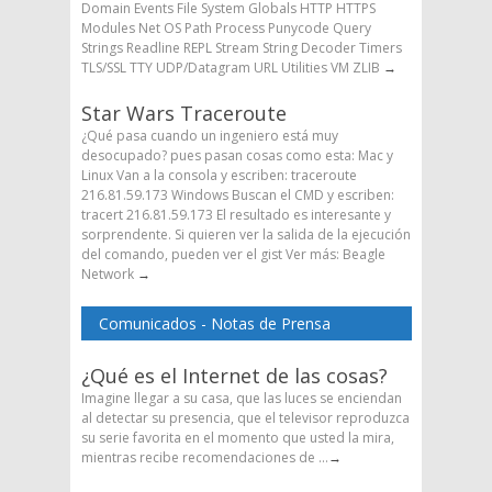
Domain Events File System Globals HTTP HTTPS
Modules Net OS Path Process Punycode Query
Strings Readline REPL Stream String Decoder Timers
TLS/SSL TTY UDP/Datagram URL Utilities VM ZLIB
→
Star Wars Traceroute
¿Qué pasa cuando un ingeniero está muy
desocupado? pues pasan cosas como esta: Mac y
Linux Van a la consola y escriben: traceroute
216.81.59.173 Windows Buscan el CMD y escriben:
tracert 216.81.59.173 El resultado es interesante y
sorprendente. Si quieren ver la salida de la ejecución
del comando, pueden ver el gist Ver más: Beagle
Network
→
Comunicados - Notas de Prensa
¿Qué es el Internet de las cosas?
Imagine llegar a su casa, que las luces se enciendan
al detectar su presencia, que el televisor reproduzca
su serie favorita en el momento que usted la mira,
mientras recibe recomendaciones de ...
→