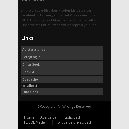
Android
apple
Blackberry
colombia
descargar
facebook
gEEK
Google
internet
iOS
iphone
linux
MEDELLIN
microsoft
Musica
nokia
samsung
Software
Libre
twitter
ubuntu
windows
Wordpress
youtube
Links
Adictos a la red
Cafeguaguau
Chica Geek
GeekGT
Guapacho
Localhost
Sitio Geek
@Copyleft - All Wrongs Reserved
Home
Acerca de
Publicidad
FLISOL Medellín
Política de privacidad