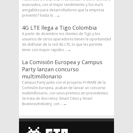
avanzados, con el mejor rendimiento y los ma?s
amigables para desarrolladores que la empresa
presento? hasta la ...
→
4G LTE llega a Tigo Colombia
A partir de diciembre los clientes de Tigo y los
usuarios de otros operadores tienen la oportunidad
de disfrutar de la red 4G LTE, lo que les permite
tener con mayor rapidez ...
→
La Comisión Europea y Campus
Party lanzan concurso
multimillonario
Campus Party junto con el proyecto FI-WARE de la
Comisión Europea, acaban de lanzar un concurso
multimillonario, con unos premios sin precedentes.
Se trata de dos retos: Smart Cities y Smart
Business/Industry, con ...
→