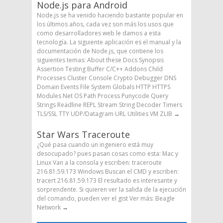
Node.js para Android
Node.js se ha venido haciendo bastante popular en
los últimos años, cada vez son más los usos que
como desarrolladores web le damos a esta
tecnología. La siguiente aplicación es el manual y la
documentación de Node.js, que contiene los
siguientes temas: About these Docs Synopsis
Assertion Testing Buffer C/C++ Addons Child
Processes Cluster Console Crypto Debugger DNS
Domain Events File System Globals HTTP HTTPS
Modules Net OS Path Process Punycode Query
Strings Readline REPL Stream String Decoder Timers
TLS/SSL TTY UDP/Datagram URL Utilities VM ZLIB
→
Star Wars Traceroute
¿Qué pasa cuando un ingeniero está muy
desocupado? pues pasan cosas como esta: Mac y
Linux Van a la consola y escriben: traceroute
216.81.59.173 Windows Buscan el CMD y escriben:
tracert 216.81.59.173 El resultado es interesante y
sorprendente. Si quieren ver la salida de la ejecución
del comando, pueden ver el gist Ver más: Beagle
Network
→