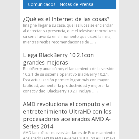
Comunicados - Notas de Prensa
¿Qué es el Internet de las cosas?
Imagine llegar a su casa, que las luces se enciendan
al detectar su presencia, que el televisor reproduzca
su serie favorita en el momento que usted la mira,
mientras recibe recomendaciones de ...
→
Llega BlackBerry 10.2.1con
grandes mejoras
BlackBerry anunció hoy el lanzamiento de la versión
10.2.1 de su sistema operativo BlackBerry 10.2.1.
Esta actualización permite lograr más con mayor
facilidad, aumentar la productividad y mejorar la
conectividad. BlackBerry 10.2.1 incluye ...
→
AMD revoluciona el computo y el
entretenimiento UltraHD con los
procesadores acelerados AMD A-
Series 2014
AMD lanzo? sus nuevas Unidades de Procesamiento
Acelerado (APUs) AMD A-Series 2014, los APUs ma?s