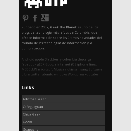
Fundado en 2007,
Geek the Planet
es uno de los
blogs de tecnología más leídos de Colombia, que
ofrece información sobre las últimas novedades del
mundo de las tecnologías de información y la
comunicación.
Android
apple
Blackberry
colombia
descargar
facebook
gEEK
Google
internet
iOS
iphone
linux
MEDELLIN
microsoft
Musica
nokia
samsung
Software
Libre
twitter
ubuntu
windows
Wordpress
youtube
Links
Adictos a la red
Cafeguaguau
Chica Geek
GeekGT
Guapacho