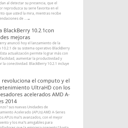
dan al detectar su presencia, que el
or reproduzca su serie favorita en el
o que usted la mira, mientras recibe
ndaciones de ...
→
a BlackBerry 10.2.1con
des mejoras
erry anunció hoy el lanzamiento de la
n 10.2.1 de su sistema operativo BlackBerry
. Esta actualización permite lograr más con
facilidad, aumentar la productividad y
r la conectividad. BlackBerry 10.2.1 incluye
revoluciona el computo y el
etenimiento UltraHD con los
esadores acelerados AMD A-
es 2014
nzo? sus nuevas Unidades de
amiento Acelerado (APUs) AMD A-Series
los APUs ma?s avanzados, con el mejor
iento y los ma?s amigables para
olladores que la empresa presento? hasta