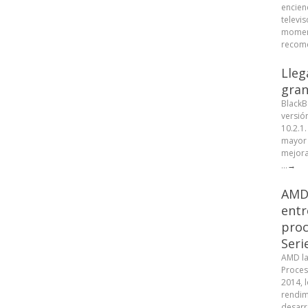
encien
televis
moment
recome
Lleg
gran
BlackB
versió
10.2.1
mayor 
mejora
...
→
AMD 
entr
proc
Seri
AMD la
Proces
2014, 
rendim
desarr