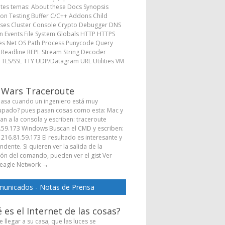
ntes temas: About these Docs Synopsis
ion Testing Buffer C/C++ Addons Child
ses Cluster Console Crypto Debugger DNS
 Events File System Globals HTTP HTTPS
s Net OS Path Process Punycode Query
s Readline REPL Stream String Decoder
 TLS/SSL TTY UDP/Datagram URL Utilities VM
→
 Wars Traceroute
asa cuando un ingeniero está muy
pado? pues pasan cosas como esta: Mac y
Van a la consola y escriben: traceroute
.59.173 Windows Buscan el CMD y escriben:
 216.81.59.173 El resultado es interesante y
dente. Si quieren ver la salida de la
ión del comando, pueden ver el gist Ver
eagle Network
→
unicados - Notas de Prensa
 es el Internet de las cosas?
 llegar a su casa, que las luces se