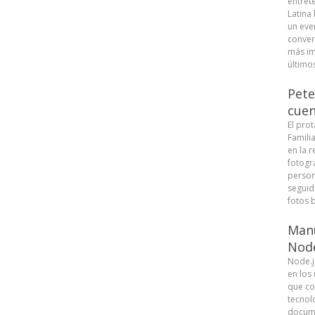
entret
Latina
un eve
conver
más im
últimos
Pete
cuen
El pro
Famili
en la r
fotogra
person
seguid
fotos b
Manu
Node
Node.j
en los
que co
tecnolo
docume