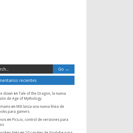
entarios recientes
be down
en
Tale of the Dragon, la nueva
ión de Age of Mythology
omains
en
MSI lanza una nueva línea de
ooks para gamers
hois
en
Pics.io, control de versiones para
vos
broken links
en
10 canales de Youtube para