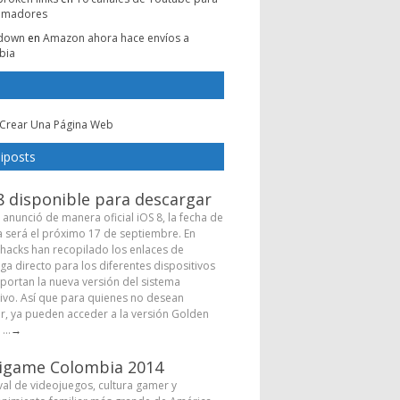
amadores
e down
en
Amazon ahora hace envíos a
bia
Crear Una Página Web
iposts
8 disponible para descargar
 anunció de manera oficial iOS 8, la fecha de
a será el próximo 17 de septiembre. En
hacks han recopilado los enlaces de
ga directo para los diferentes dispositivos
portan la nueva versión del sistema
ivo. Así que para quienes no desean
r, ya pueden acceder a la versión Golden
...
→
igame Colombia 2014
ival de videojuegos, cultura gamer y