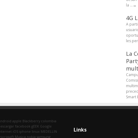
la ...
→
4G L
A parti
usuari
oportu
les pe
La C
Part
mult
Campus
Comisi
multim
preced
Smart B
Android
apple
Blackberry
colombia
escargar
facebook
gEEK
Google
Links
nternet
iOS
iphone
linux
MEDELLIN
icrosoft
Musica
nokia
samsung