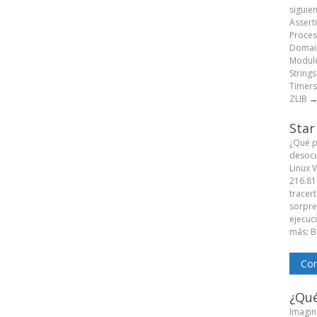
siguie
Assert
Proces
Domain
Module
String
Timers
ZLIB
Star
¿Qué p
desocu
Linux 
216.81
tracert
sorpren
ejecuc
más: B
Com
¿Qué
Imagine