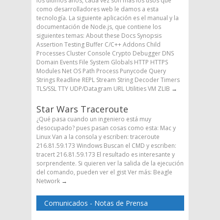
los últimos años, cada vez son más los usos que
como desarrolladores web le damos a esta
tecnología. La siguiente aplicación es el manual y la
documentación de Node.js, que contiene los
siguientes temas: About these Docs Synopsis
Assertion Testing Buffer C/C++ Addons Child
Processes Cluster Console Crypto Debugger DNS
Domain Events File System Globals HTTP HTTPS
Modules Net OS Path Process Punycode Query
Strings Readline REPL Stream String Decoder Timers
TLS/SSL TTY UDP/Datagram URL Utilities VM ZLIB
→
Star Wars Traceroute
¿Qué pasa cuando un ingeniero está muy
desocupado? pues pasan cosas como esta: Mac y
Linux Van a la consola y escriben: traceroute
216.81.59.173 Windows Buscan el CMD y escriben:
tracert 216.81.59.173 El resultado es interesante y
sorprendente. Si quieren ver la salida de la ejecución
del comando, pueden ver el gist Ver más: Beagle
Network
→
Comunicados - Notas de Prensa