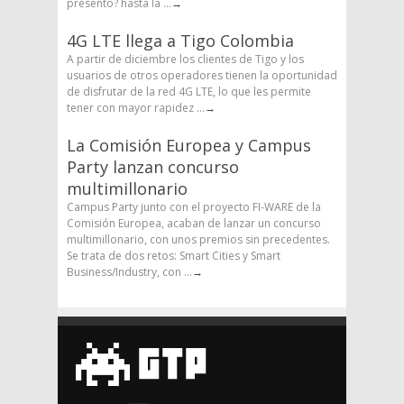
presento? hasta la ...
→
4G LTE llega a Tigo Colombia
A partir de diciembre los clientes de Tigo y los
usuarios de otros operadores tienen la oportunidad
de disfrutar de la red 4G LTE, lo que les permite
tener con mayor rapidez ...
→
La Comisión Europea y Campus
Party lanzan concurso
multimillonario
Campus Party junto con el proyecto FI-WARE de la
Comisión Europea, acaban de lanzar un concurso
multimillonario, con unos premios sin precedentes.
Se trata de dos retos: Smart Cities y Smart
Business/Industry, con ...
→