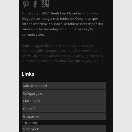
Fundado en 2007,
Geek the Planet
es uno de los
blogs de tecnología más leídos de Colombia, que
ofrece información sobre las últimas novedades del
mundo de las tecnologías de información y la
comunicación.
Android
apple
Blackberry
colombia
descargar
facebook
gEEK
Google
internet
iOS
iphone
linux
MEDELLIN
microsoft
Musica
nokia
samsung
Software
Libre
twitter
ubuntu
windows
Wordpress
youtube
Links
Adictos a la red
Cafeguaguau
Chica Geek
GeekGT
Guapacho
Localhost
Sitio Geek