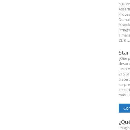
siguie
Assert
Proces
Domain
Module
String
Timers
ZLIB
Star
¿Qué p
desocu
Linux 
216.81
tracert
sorpren
ejecuc
más: B
Com
¿Qué
Imagine