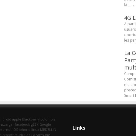
la ...
→
4G L
A parti
usuari
oportu
les pe
La C
Part
mult
Campus
Comisi
multim
preced
Smart B
Android
apple
Blackberry
colombia
escargar
facebook
gEEK
Google
Links
nternet
iOS
iphone
linux
MEDELLIN
icrosoft
Musica
nokia
samsung