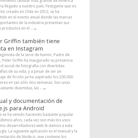
enimiento familiar más grande de América
 ha llegado a nuestro país. Festigame que es
nto creado en Chile en 2012, se ha
tido en el evento anual donde las marcas
portantes de la industria presentan sus
 productos en el ...
→
r Griffin también tiene
ta en Instagram
tagonista de la serie de humor, Padre de
a, Peter Griffin ha inaugurado su presencia
ed social de fotografía con divertidas
fías de su vida, y a pesar de ser un
aje de ficción ya ha superado los 200.000
ores en tan sólo dos semanas. Son unas
astante divertidas, las ...
→
al y documentación de
.js para Android
s se ha venido haciendo bastante popular
 últimos años, cada vez son más los usos
mo desarrolladores web le damos a esta
gía. La siguiente aplicación es el manual y la
ntación de Node.js, que contiene los