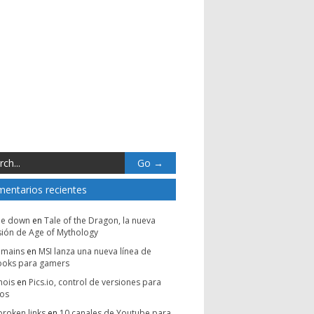
entarios recientes
be down
en
Tale of the Dragon, la nueva
ión de Age of Mythology
omains
en
MSI lanza una nueva línea de
ooks para gamers
hois
en
Pics.io, control de versiones para
vos
broken links
en
10 canales de Youtube para