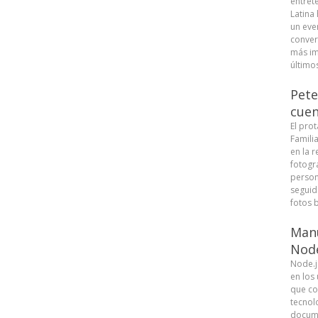
entret
Latina
un eve
conver
más im
últimos
Pete
cuen
El pro
Famili
en la r
fotogra
person
seguid
fotos b
Manu
Node
Node.j
en los
que co
tecnolo
docume