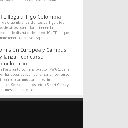
TE llega a Tigo Colombia
r de diciembre los clientes de Tigo y los
os de otros operadores tienen la
nidad de disfrutar de la red 4G LTE, lo que
rmite tener con mayor rapidez ...
→
omisión Europea y Campus
y lanzan concurso
imillonario
 Party junto con el proyecto FI-WARE de la
ón Europea, acaban de lanzar un concurso
illonario, con unos premios sin
entes. Se trata de dos retos: Smart Cities y
usiness/Industry, con ...
→