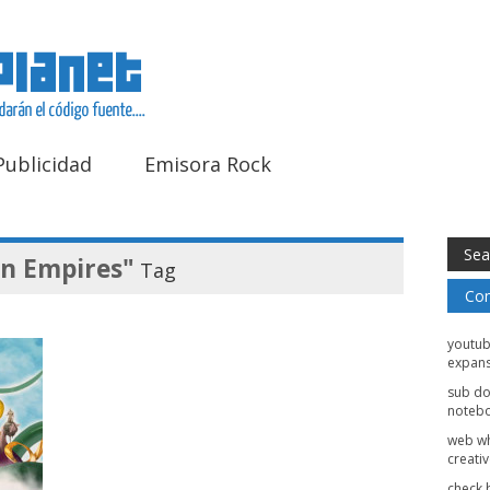
Publicidad
Emisora Rock
n Empires"
Tag
Com
youtu
expans
sub d
noteb
web w
creati
check 