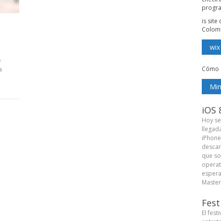
progr
is sit
Colom
wix
e
Cómo 
a
Min
iOS 
Hoy se
llegad
iPhone
descar
que so
operat
espera
Master 
Fest
El fest