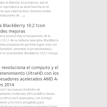
dan al detectar su presencia, que el
or reproduzca su serie favorita en el
o que usted la mira, mientras recibe
ndaciones de ...
→
a BlackBerry 10.2.1con
des mejoras
erry anunció hoy el lanzamiento de la
n 10.2.1 de su sistema operativo BlackBerry
. Esta actualización permite lograr más con
facilidad, aumentar la productividad y
r la conectividad. BlackBerry 10.2.1 incluye
revoluciona el computo y el
etenimiento UltraHD con los
esadores acelerados AMD A-
es 2014
nzo? sus nuevas Unidades de
amiento Acelerado (APUs) AMD A-Series
los APUs ma?s avanzados, con el mejor
iento y los ma?s amigables para
olladores que la empresa presento? hasta