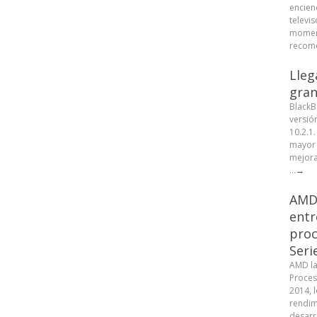
encien
televis
moment
recome
Lleg
gran
BlackB
versió
10.2.1
mayor 
mejora
...
→
AMD 
entr
proc
Seri
AMD la
Proces
2014, 
rendim
desarr