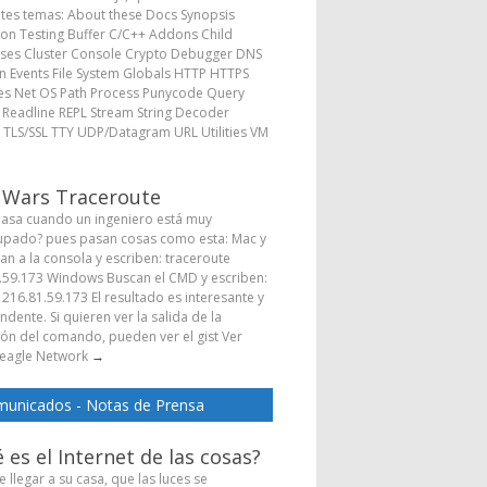
ntes temas: About these Docs Synopsis
ion Testing Buffer C/C++ Addons Child
ses Cluster Console Crypto Debugger DNS
 Events File System Globals HTTP HTTPS
s Net OS Path Process Punycode Query
s Readline REPL Stream String Decoder
 TLS/SSL TTY UDP/Datagram URL Utilities VM
→
 Wars Traceroute
asa cuando un ingeniero está muy
pado? pues pasan cosas como esta: Mac y
Van a la consola y escriben: traceroute
.59.173 Windows Buscan el CMD y escriben:
 216.81.59.173 El resultado es interesante y
dente. Si quieren ver la salida de la
ión del comando, pueden ver el gist Ver
eagle Network
→
unicados - Notas de Prensa
 es el Internet de las cosas?
 llegar a su casa, que las luces se