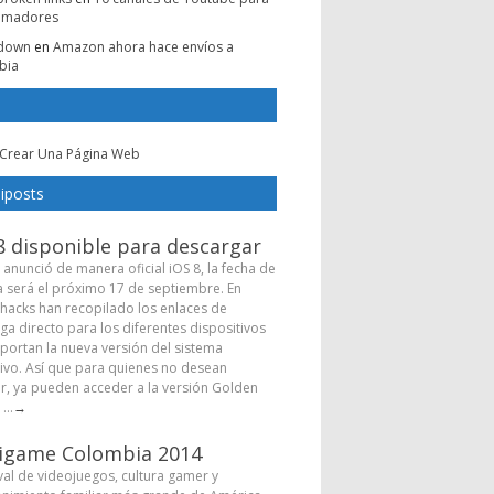
amadores
e down
en
Amazon ahora hace envíos a
bia
Crear Una Página Web
iposts
8 disponible para descargar
 anunció de manera oficial iOS 8, la fecha de
a será el próximo 17 de septiembre. En
hacks han recopilado los enlaces de
ga directo para los diferentes dispositivos
portan la nueva versión del sistema
ivo. Así que para quienes no desean
r, ya pueden acceder a la versión Golden
...
→
igame Colombia 2014
ival de videojuegos, cultura gamer y