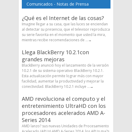
Comunicados - Notas de Prensa
¿Qué es el Internet de las cosas?
Imagine llegar a su casa, que las luces se enciendan
al detectar su presencia, que el televisor reproduzca
su serie favorita en el momento que usted la mira,
mientras recibe recomendaciones de ...
→
Llega BlackBerry 10.2.1con
grandes mejoras
BlackBerry anunció hoy el lanzamiento de la versión
10.2.1 de su sistema operativo BlackBerry 10.2.1.
Esta actualización permite lograr más con mayor
facilidad, aumentar la productividad y mejorar la
conectividad. BlackBerry 10.2.1 incluye ...
→
AMD revoluciona el computo y el
entretenimiento UltraHD con los
procesadores acelerados AMD A-
Series 2014
AMD lanzo? sus nuevas Unidades de Procesamiento
Acelerado (APUs) AMD A-Series 2014, los APUs ma?s