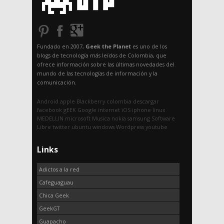
Fundado en 2007,
Geek the Planet
es uno de los
blogs de tecnología más leídos de Colombia, que
ofrece información sobre las últimas novedades del
mundo de las tecnologías de información y la
comunicación.
Android
apple
Blackberry
colombia
descargar
facebook
gEEK
Google
internet
iOS
iphone
linux
MEDELLIN
microsoft
Musica
nokia
samsung
Software
Libre
twitter
ubuntu
windows
Wordpress
youtube
Links
Adictos a la red
Cafeguaguau
Chica Geek
GeekGT
Guapacho