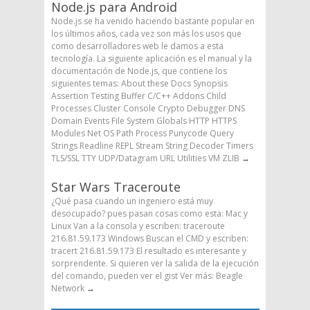
Node.js para Android
Node.js se ha venido haciendo bastante popular en
los últimos años, cada vez son más los usos que
como desarrolladores web le damos a esta
tecnología. La siguiente aplicación es el manual y la
documentación de Node.js, que contiene los
siguientes temas: About these Docs Synopsis
Assertion Testing Buffer C/C++ Addons Child
Processes Cluster Console Crypto Debugger DNS
Domain Events File System Globals HTTP HTTPS
Modules Net OS Path Process Punycode Query
Strings Readline REPL Stream String Decoder Timers
TLS/SSL TTY UDP/Datagram URL Utilities VM ZLIB
→
Star Wars Traceroute
¿Qué pasa cuando un ingeniero está muy
desocupado? pues pasan cosas como esta: Mac y
Linux Van a la consola y escriben: traceroute
216.81.59.173 Windows Buscan el CMD y escriben:
tracert 216.81.59.173 El resultado es interesante y
sorprendente. Si quieren ver la salida de la ejecución
del comando, pueden ver el gist Ver más: Beagle
Network
→