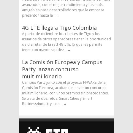
avanzados, con el mejor rendimiento y los ma?s
amigables para desarrolladores que la empresa
presento? hasta la ...
→
4G LTE llega a Tigo Colombia
A partir de diciembre los clientes de Tigo y los
usuarios de otros operadores tienen la oportunidad
de disfrutar de la red 4G LTE, lo que les permite
tener con mayor rapidez ...
→
La Comisión Europea y Campus
Party lanzan concurso
multimillonario
Campus Party junto con el proyecto FI-WARE de la
Comisión Europea, acaban de lanzar un concurso
multimillonario, con unos premios sin precedentes.
Se trata de dos retos: Smart Cities y Smart
Business/Industry, con ...
→