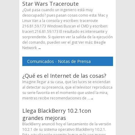
Star Wars Traceroute
¿Qué pasa cuando un ingeniero está muy
desocupado? pues pasan cosas como esta: Mac y
Linux Van a la consola y escriben: traceroute
216.81.59.173 Windows Buscan el CMD y escriben:
tracert 216.81.59.173 El resultado es interesante y
sorprendente. Si quieren ver la salida de la ejecución
del comando, pueden ver el gist Ver más: Beagle
Network
→
Comunicados - Notas de Prensa
¿Qué es el Internet de las cosas?
Imagine llegar a su casa, que las luces se enciendan
al detectar su presencia, que el televisor reproduzca
su serie favorita en el momento que usted la mira,
mientras recibe recomendaciones de ...
→
Llega BlackBerry 10.2.1con
grandes mejoras
BlackBerry anunció hoy el lanzamiento de la versión
10.2.1 de su sistema operativo BlackBerry 10.2.1.
Esta actualización permite lograr más con mayor