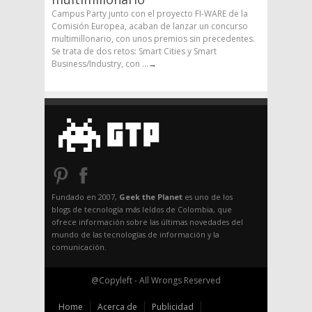
Campus Party junto con el proyecto FI-WARE de la
Comisión Europea, acaban de lanzar un concurso
multimillonario, con unos premios sin precedentes.
Se trata de dos retos: Smart Cities y Smart
Business/Industry, con ...
→
Fundado en 2007,
Geek the Planet
es uno de los
blogs de tecnología más leídos de Colombia, que
ofrece información sobre las últimas novedades del
mundo de las tecnologías de información y la
comunicación.
@Copyleft - All Wrongs Reserved
Home
Acerca de
Publicidad