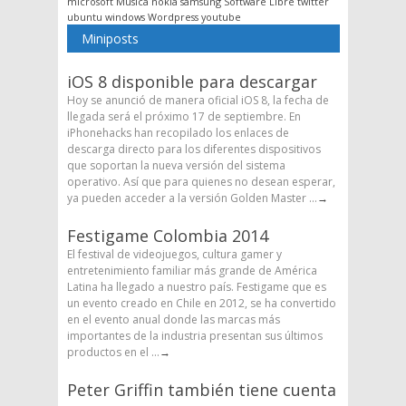
microsoft
Musica
nokia
samsung
Software Libre
twitter
ubuntu
windows
Wordpress
youtube
Miniposts
iOS 8 disponible para descargar
Hoy se anunció de manera oficial iOS 8, la fecha de
llegada será el próximo 17 de septiembre. En
iPhonehacks han recopilado los enlaces de
descarga directo para los diferentes dispositivos
que soportan la nueva versión del sistema
operativo. Así que para quienes no desean esperar,
ya pueden acceder a la versión Golden Master ...
→
Festigame Colombia 2014
El festival de videojuegos, cultura gamer y
entretenimiento familiar más grande de América
Latina ha llegado a nuestro país. Festigame que es
un evento creado en Chile en 2012, se ha convertido
en el evento anual donde las marcas más
importantes de la industria presentan sus últimos
productos en el ...
→
Peter Griffin también tiene cuenta