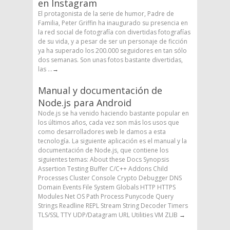
en Instagram
El protagonista de la serie de humor, Padre de
Familia, Peter Griffin ha inaugurado su presencia en
la red social de fotografía con divertidas fotografías
de su vida, y a pesar de ser un personaje de ficción
ya ha superado los 200.000 seguidores en tan sólo
dos semanas. Son unas fotos bastante divertidas,
las ...
→
Manual y documentación de
Node.js para Android
Node.js se ha venido haciendo bastante popular en
los últimos años, cada vez son más los usos que
como desarrolladores web le damos a esta
tecnología. La siguiente aplicación es el manual y la
documentación de Node.js, que contiene los
siguientes temas: About these Docs Synopsis
Assertion Testing Buffer C/C++ Addons Child
Processes Cluster Console Crypto Debugger DNS
Domain Events File System Globals HTTP HTTPS
Modules Net OS Path Process Punycode Query
Strings Readline REPL Stream String Decoder Timers
TLS/SSL TTY UDP/Datagram URL Utilities VM ZLIB
→