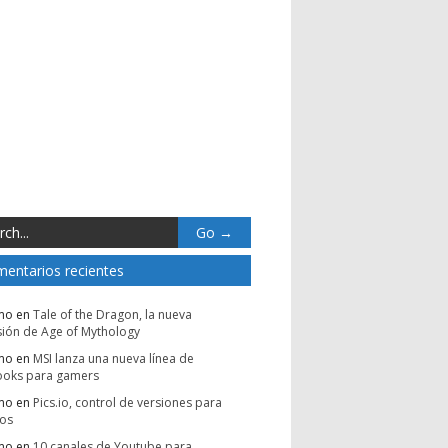
entarios recientes
mo
en
Tale of the Dragon, la nueva
ión de Age of Mythology
mo
en
MSI lanza una nueva línea de
ooks para gamers
mo
en
Pics.io, control de versiones para
vos
mo
en
10 canales de Youtube para