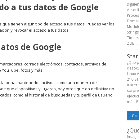
do a tus datos de Google
siguie
Assert
Proces
Domain
es que tienen algún tipo de acceso a tus datos. Puedes ver los
Module
ción y revocar el acceso a tus datos.
String
Timers
ZLIB
datos de Google
Star
¿Qué p
 marcadores, correos electrónicos, contactos, archivos de
desocu
de YouTube, fotos y más.
Linux 
216.81
le la pena mantenerlos activos, como una manera de
tracert
de que dispositivos y lugares, hay otros que en definitiva no
sorpren
ados, como el historial de búsquedas y tu perfil de usuario.
ejecuc
más: B
Com
¿Qué
Imagine