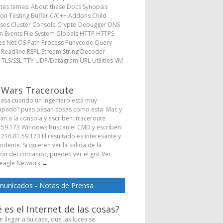
ntes temas: About these Docs Synopsis
ion Testing Buffer C/C++ Addons Child
ses Cluster Console Crypto Debugger DNS
 Events File System Globals HTTP HTTPS
s Net OS Path Process Punycode Query
s Readline REPL Stream String Decoder
 TLS/SSL TTY UDP/Datagram URL Utilities VM
→
 Wars Traceroute
asa cuando un ingeniero está muy
pado? pues pasan cosas como esta: Mac y
Van a la consola y escriben: traceroute
.59.173 Windows Buscan el CMD y escriben:
 216.81.59.173 El resultado es interesante y
dente. Si quieren ver la salida de la
ión del comando, pueden ver el gist Ver
eagle Network
→
unicados - Notas de Prensa
 es el Internet de las cosas?
 llegar a su casa, que las luces se