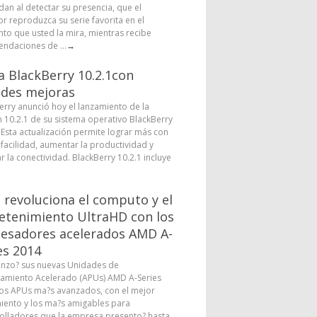
dan al detectar su presencia, que el
or reproduzca su serie favorita en el
o que usted la mira, mientras recibe
ndaciones de ...
→
a BlackBerry 10.2.1con
des mejoras
erry anunció hoy el lanzamiento de la
n 10.2.1 de su sistema operativo BlackBerry
. Esta actualización permite lograr más con
facilidad, aumentar la productividad y
r la conectividad. BlackBerry 10.2.1 incluye
revoluciona el computo y el
etenimiento UltraHD con los
esadores acelerados AMD A-
es 2014
nzo? sus nuevas Unidades de
amiento Acelerado (APUs) AMD A-Series
los APUs ma?s avanzados, con el mejor
iento y los ma?s amigables para
olladores que la empresa presento? hasta