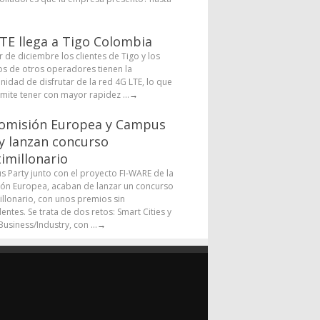
TE llega a Tigo Colombia
r de diciembre los clientes de Tigo y los
os de otros operadores tienen la
nidad de disfrutar de la red 4G LTE, lo que
rmite tener con mayor rapidez ...
→
omisión Europea y Campus
y lanzan concurso
imillonario
 Party junto con el proyecto FI-WARE de la
ón Europea, acaban de lanzar un concurso
illonario, con unos premios sin
entes. Se trata de dos retos: Smart Cities y
usiness/Industry, con ...
→