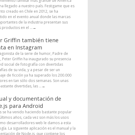
enimiento familiar más grande de América
 ha llegado a nuestro país. Festigame que es
nto creado en Chile en 2012, se ha
tido en el evento anual donde las marcas
portantes de la industria presentan sus
 productos en el ...
→
r Griffin también tiene
ta en Instagram
tagonista de la serie de humor, Padre de
a, Peter Griffin ha inaugurado su presencia
ed social de fotografía con divertidas
fías de su vida, y a pesar de ser un
aje de ficción ya ha superado los 200.000
ores en tan sólo dos semanas. Son unas
astante divertidas, las ...
→
al y documentación de
.js para Android
s se ha venido haciendo bastante popular
 últimos años, cada vez son más los usos
mo desarrolladores web le damos a esta
gía. La siguiente aplicación es el manual y la
ntación de Node.js, que contiene los