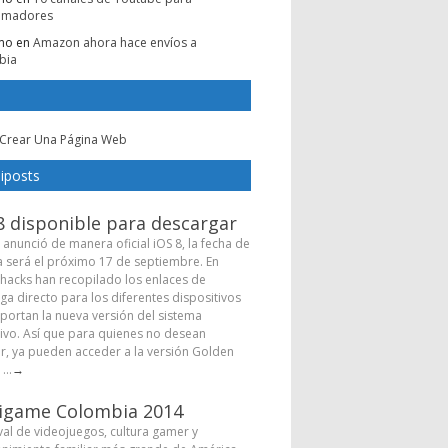
amadores
mo
en
Amazon ahora hace envíos a
bia
Crear Una Página Web
iposts
8 disponible para descargar
 anunció de manera oficial iOS 8, la fecha de
a será el próximo 17 de septiembre. En
hacks han recopilado los enlaces de
ga directo para los diferentes dispositivos
portan la nueva versión del sistema
ivo. Así que para quienes no desean
r, ya pueden acceder a la versión Golden
...
→
igame Colombia 2014
ival de videojuegos, cultura gamer y