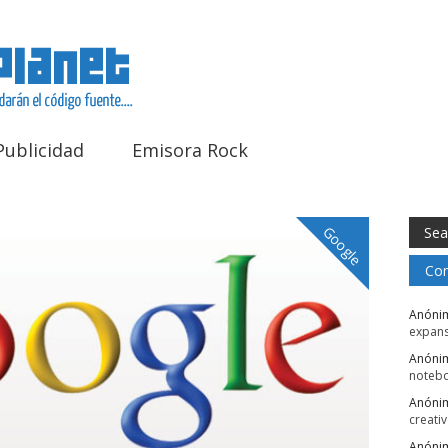
Publicidad
Emisora Rock
Google
Com
Anóni
expans
Anóni
noteb
Anóni
creati
Anóni