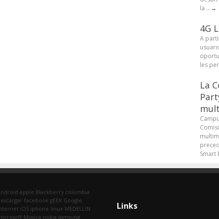
la ...
→
4G L
A parti
usuari
oportu
les pe
La C
Part
mult
Campus
Comisi
multim
preced
Smart B
Android
apple
Blackberry
colombia
escargar
facebook
gEEK
Google
Links
nternet
iOS
iphone
linux
MEDELLIN
icrosoft
Musica
nokia
samsung