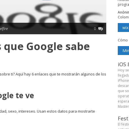
progr
Anóni
Colom
wix
lfire
0
Cómo 
s que Google sabe
Min
iOS 
Hoy se
obre ti? Aquí hay 6 enlaces que te mostrarán algunos de los
llegad
iPhone
descar
que so
gle te ve
operat
espera
Master 
 edad, sexo, intereses. Usan estos datos para mostrarte
Fest
El fest