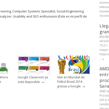
encien
televis
eering, Computer Systems Specialist, Social Engineering
moment
recome
Analyzer. Usability and SEO enthusiasm (Este es mi perfil de
Lleg
gran
BlackB
versió
10.2.1
mayor 
mejora
...
→
AMD 
entr
ahora
Google Classroom ya
Vivir en Mundial de
proc
→
a
Fútbol Brasil 2014
está disponible
→
Seri
gracias a Google
AMD la
Proces
2014, 
rendim
desarr