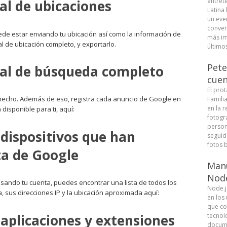
entret
al de ubicaciones
Latina
un eve
conver
puede estar enviando tu ubicación así como la información de
más im
al de ubicación completo, y exportarlo.
últimos
Pete
ial de búsqueda completo
cuen
El pro
echo. Además de eso, registra cada anuncio de Google en
Famili
en la r
 disponible para ti, aquí:
fotogra
person
 dispositivos que han
seguid
fotos b
ta de Google
Manu
Node
sando tu cuenta, puedes encontrar una lista de todos los
Node.j
, sus direcciones IP y la ubicación aproximada aquí:
en los
que co
 aplicaciones y extensiones
tecnolo
docume