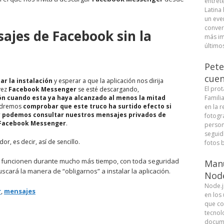
entret
Latina
un eve
conver
ajes de Facebook sin la
más im
últimos
Pete
cuen
ar la instalación
y esperar a que la aplicación nos dirija
El pro
vez
Facebook Messenger
se esté descargando,
ón cuando esta ya haya alcanzado al menos la mitad
Famili
podremos
comprobar que este truco ha surtido efecto si
en la r
y podemos consultar nuestros mensajes privados de
fotogra
a Facebook Messenger
.
person
seguid
r, es decir, así de sencillo.
fotos b
o funcionen durante mucho más tiempo, con toda seguridad
Manu
cará la manera de “obligarnos” a instalar la aplicación.
Node
Node.j
r
,
mensajes
en los
que co
tecnolo
docume