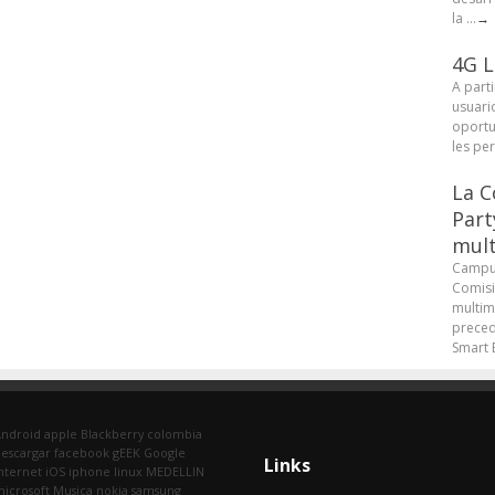
la ...
→
4G L
A parti
usuari
oportu
les pe
La C
Part
mult
Campus
Comisi
multim
preced
Smart B
Android
apple
Blackberry
colombia
escargar
facebook
gEEK
Google
Links
nternet
iOS
iphone
linux
MEDELLIN
icrosoft
Musica
nokia
samsung