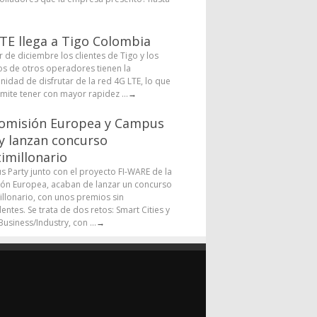
TE llega a Tigo Colombia
r de diciembre los clientes de Tigo y los
os de otros operadores tienen la
nidad de disfrutar de la red 4G LTE, lo que
rmite tener con mayor rapidez ...
→
omisión Europea y Campus
y lanzan concurso
imillonario
 Party junto con el proyecto FI-WARE de la
ón Europea, acaban de lanzar un concurso
illonario, con unos premios sin
entes. Se trata de dos retos: Smart Cities y
usiness/Industry, con ...
→