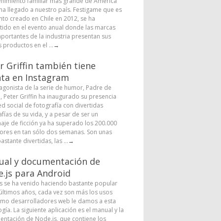
enimiento familiar más grande de América
 ha llegado a nuestro país. Festigame que es
nto creado en Chile en 2012, se ha
tido en el evento anual donde las marcas
portantes de la industria presentan sus
 productos en el ...
→
r Griffin también tiene
ta en Instagram
tagonista de la serie de humor, Padre de
a, Peter Griffin ha inaugurado su presencia
ed social de fotografía con divertidas
fías de su vida, y a pesar de ser un
aje de ficción ya ha superado los 200.000
ores en tan sólo dos semanas. Son unas
astante divertidas, las ...
→
al y documentación de
.js para Android
s se ha venido haciendo bastante popular
 últimos años, cada vez son más los usos
mo desarrolladores web le damos a esta
gía. La siguiente aplicación es el manual y la
ntación de Node.js, que contiene los