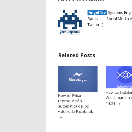
Systems Engin
Angelfire
Specialist. Social Media 
Twitter...)
Related Posts
How to: Instala
How to: Evitar la
Watchman en 
reproducción
→
14.04
automática de los
videos de Facebook
→