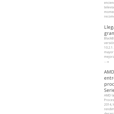
encien
televis
moment
recome
Lleg
gran
BlackB
versió
10.2.1
mayor 
mejora
...
→
AMD 
entr
proc
Seri
AMD la
Proces
2014, 
rendim
desarr