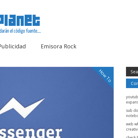
Publicidad
Emisora Rock
How To
Com
youtu
expans
sub d
noteb
web w
creati
check 