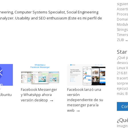
siguie
Assert
eering, Computer Systems Specialist, Social Engineering
Proces
Analyzer. Usability and SEO enthusiasm (Este es mi perfil de
Domain
Module
String
Timers
ZLIB
Star
¿Qué p
desocu
Linux 
216.81
tracert
sorpren
ejecuc
r
Facebook Messenger
Facebook lanzó una
más: B
Ubuntu
y WhatsApp ahora
versión
→
independiente de su
versión desktop
messenger para la
Com
→
web
¿Qué
Imagine