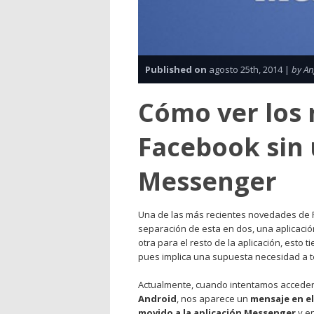
Published on
agosto 25th, 2014 |
by An
Cómo ver los
Facebook sin 
Messenger
Una de las más recientes novedades de Fa
separación de esta en dos, una aplicació
otra para el resto de la aplicación, esto
pues implica una supuesta necesidad a te
Actualmente, cuando intentamos acceder 
Android
, nos aparece un
mensaje en e
movido a la aplicación Messenger
y en