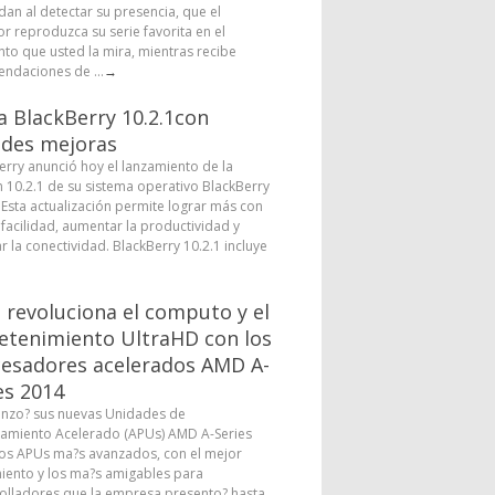
dan al detectar su presencia, que el
or reproduzca su serie favorita en el
o que usted la mira, mientras recibe
ndaciones de ...
→
a BlackBerry 10.2.1con
des mejoras
erry anunció hoy el lanzamiento de la
n 10.2.1 de su sistema operativo BlackBerry
. Esta actualización permite lograr más con
facilidad, aumentar la productividad y
r la conectividad. BlackBerry 10.2.1 incluye
revoluciona el computo y el
etenimiento UltraHD con los
esadores acelerados AMD A-
es 2014
nzo? sus nuevas Unidades de
amiento Acelerado (APUs) AMD A-Series
los APUs ma?s avanzados, con el mejor
iento y los ma?s amigables para
olladores que la empresa presento? hasta