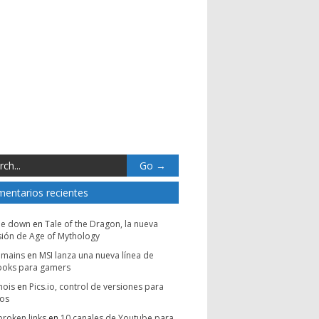
entarios recientes
be down
en
Tale of the Dragon, la nueva
ión de Age of Mythology
omains
en
MSI lanza una nueva línea de
ooks para gamers
hois
en
Pics.io, control de versiones para
vos
broken links
en
10 canales de Youtube para