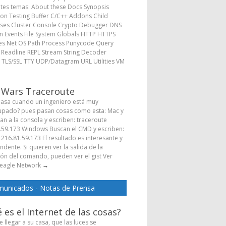
ntes temas: About these Docs Synopsis
ion Testing Buffer C/C++ Addons Child
ses Cluster Console Crypto Debugger DNS
 Events File System Globals HTTP HTTPS
s Net OS Path Process Punycode Query
s Readline REPL Stream String Decoder
 TLS/SSL TTY UDP/Datagram URL Utilities VM
→
 Wars Traceroute
asa cuando un ingeniero está muy
pado? pues pasan cosas como esta: Mac y
Van a la consola y escriben: traceroute
.59.173 Windows Buscan el CMD y escriben:
 216.81.59.173 El resultado es interesante y
dente. Si quieren ver la salida de la
ión del comando, pueden ver el gist Ver
eagle Network
→
unicados - Notas de Prensa
 es el Internet de las cosas?
 llegar a su casa, que las luces se