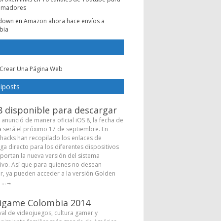
amadores
e down
en
Amazon ahora hace envíos a
bia
Crear Una Página Web
iposts
8 disponible para descargar
 anunció de manera oficial iOS 8, la fecha de
a será el próximo 17 de septiembre. En
hacks han recopilado los enlaces de
ga directo para los diferentes dispositivos
portan la nueva versión del sistema
ivo. Así que para quienes no desean
r, ya pueden acceder a la versión Golden
...
→
igame Colombia 2014
ival de videojuegos, cultura gamer y