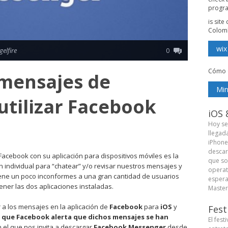
progr
is sit
Colom
wix
gelfire
0
Cómo 
 mensajes de
Min
utilizar Facebook
iOS 
Hoy se
llegad
iPhone
descar
cebook con su aplicación para dispositivos móviles es la
que so
n individual para “chatear” y/o revisar nuestros mensajes y
operat
 tiene un poco inconformes a una gran cantidad de usuarios
espera
ner las dos aplicaciones instaladas.
Master 
a los mensajes en la aplicación de
Facebook
para
iOS
y
Fest
l que Facebook alerta que dichos mensajes se han
El fest
 el que nos invita a descargar
Facebook Messenger
desde