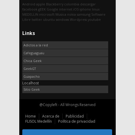
Android
apple
Blackberry
colombia
descargar
facebook
gEEK
Google
internet
iOS
iphone
linux
MEDELLIN
microsoft
Musica
nokia
samsung
Software
Libre
twitter
ubuntu
windows
Wordpress
youtube
Links
Adictos a la red
Cafeguaguau
Chica Geek
GeekGT
Guapacho
Localhost
Sitio Geek
@Copyleft - All Wrongs Reserved
Home
Acerca de
Publicidad
FLISOL Medellín
Política de privacidad