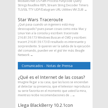
Modules Net OS Path Process Punycode Query
Strings Readline REPL Stream String Decoder Timers
TLS/SSL TTY UDP/Datagram URL Utilities VM ZLIB
→
Star Wars Traceroute
¿Qué pasa cuando un ingeniero está muy
desocupado? pues pasan cosas como esta: Mac y
Linux Van a la consola y escriben: traceroute
216.81.59.173 Windows Buscan el CMD y escriben:
tracert 216.81.59.173 El resultado es interesante y
sorprendente. Si quieren ver la salida de la ejecución
del comando, pueden ver el gist Ver más: Beagle
Network
→
Comunicados - Notas de Prensa
¿Qué es el Internet de las cosas?
Imagine llegar a su casa, que las luces se enciendan
al detectar su presencia, que el televisor reproduzca
su serie favorita en el momento que usted la mira,
mientras recibe recomendaciones de ...
→
Llega BlackBerry 10.2.1con