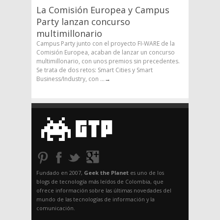
La Comisión Europea y Campus
Party lanzan concurso
multimillonario
Campus Party junto con el proyecto FI-WARE de la
Comisión Europea, acaban de lanzar un concurso
multimillonario, con unos premios sin precedentes.
Se trata de dos retos: Smart Cities y Smart
Business/Industry, con ...
→
Fundado en 2007,
Geek the Planet
es uno de los
blogs de tecnología más leídos de Colombia, que
ofrece información sobre las últimas novedades del
mundo de las tecnologías de información y la
comunicación.