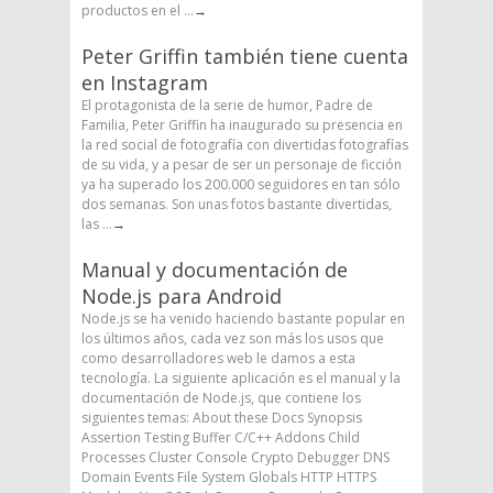
productos en el ...
→
Peter Griffin también tiene cuenta
en Instagram
El protagonista de la serie de humor, Padre de
Familia, Peter Griffin ha inaugurado su presencia en
la red social de fotografía con divertidas fotografías
de su vida, y a pesar de ser un personaje de ficción
ya ha superado los 200.000 seguidores en tan sólo
dos semanas. Son unas fotos bastante divertidas,
las ...
→
Manual y documentación de
Node.js para Android
Node.js se ha venido haciendo bastante popular en
los últimos años, cada vez son más los usos que
como desarrolladores web le damos a esta
tecnología. La siguiente aplicación es el manual y la
documentación de Node.js, que contiene los
siguientes temas: About these Docs Synopsis
Assertion Testing Buffer C/C++ Addons Child
Processes Cluster Console Crypto Debugger DNS
Domain Events File System Globals HTTP HTTPS