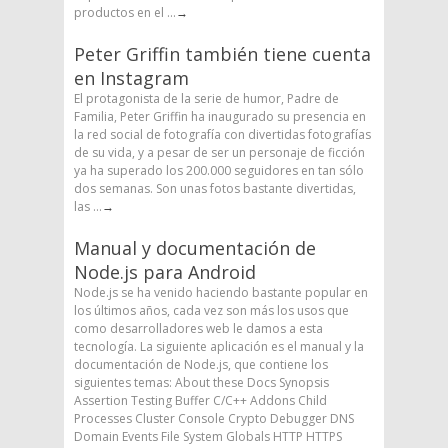
productos en el ...
→
Peter Griffin también tiene cuenta
en Instagram
El protagonista de la serie de humor, Padre de
Familia, Peter Griffin ha inaugurado su presencia en
la red social de fotografía con divertidas fotografías
de su vida, y a pesar de ser un personaje de ficción
ya ha superado los 200.000 seguidores en tan sólo
dos semanas. Son unas fotos bastante divertidas,
las ...
→
Manual y documentación de
Node.js para Android
Node.js se ha venido haciendo bastante popular en
los últimos años, cada vez son más los usos que
como desarrolladores web le damos a esta
tecnología. La siguiente aplicación es el manual y la
documentación de Node.js, que contiene los
siguientes temas: About these Docs Synopsis
Assertion Testing Buffer C/C++ Addons Child
Processes Cluster Console Crypto Debugger DNS
Domain Events File System Globals HTTP HTTPS