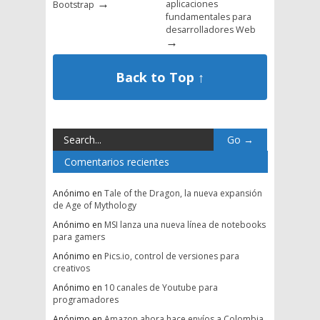
→
aplicaciones
Bootstrap
fundamentales para
desarrolladores Web
→
Back to Top ↑
Comentarios recientes
Anónimo
en
Tale of the Dragon, la nueva expansión
de Age of Mythology
Anónimo
en
MSI lanza una nueva línea de notebooks
para gamers
Anónimo
en
Pics.io, control de versiones para
creativos
Anónimo
en
10 canales de Youtube para
programadores
Anónimo
en
Amazon ahora hace envíos a Colombia