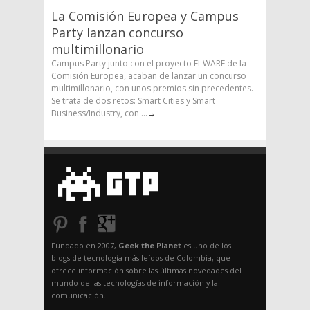
La Comisión Europea y Campus
Party lanzan concurso
multimillonario
Campus Party junto con el proyecto FI-WARE de la
Comisión Europea, acaban de lanzar un concurso
multimillonario, con unos premios sin precedentes.
Se trata de dos retos: Smart Cities y Smart
Business/Industry, con ...
→
Fundado en 2007,
Geek the Planet
es uno de los
blogs de tecnología más leídos de Colombia, que
ofrece información sobre las últimas novedades del
mundo de las tecnologías de información y la
comunicación.