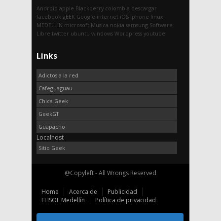
Android
apple
Blackberry
colombia
descargar
facebook
gEEK
Google
internet
iOS
iphone
linux
MEDELLIN
microsoft
Musica
nokia
samsung
Software
Libre
twitter
ubuntu
windows
Wordpress
youtube
Links
Adictos a la red
Cafeguaguau
Chica Geek
GeekGT
Guapacho
Localhost
Sitio Geek
@Copyleft - All Wrongs Reserved
Home
Acerca de
Publicidad
FLISOL Medellín
Política de privacidad