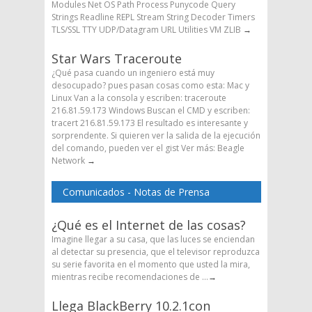
Modules Net OS Path Process Punycode Query
Strings Readline REPL Stream String Decoder Timers
TLS/SSL TTY UDP/Datagram URL Utilities VM ZLIB
→
Star Wars Traceroute
¿Qué pasa cuando un ingeniero está muy
desocupado? pues pasan cosas como esta: Mac y
Linux Van a la consola y escriben: traceroute
216.81.59.173 Windows Buscan el CMD y escriben:
tracert 216.81.59.173 El resultado es interesante y
sorprendente. Si quieren ver la salida de la ejecución
del comando, pueden ver el gist Ver más: Beagle
Network
→
Comunicados - Notas de Prensa
¿Qué es el Internet de las cosas?
Imagine llegar a su casa, que las luces se enciendan
al detectar su presencia, que el televisor reproduzca
su serie favorita en el momento que usted la mira,
mientras recibe recomendaciones de ...
→
Llega BlackBerry 10.2.1con