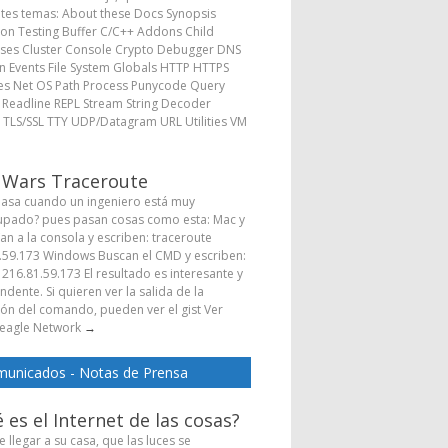
ntes temas: About these Docs Synopsis
ion Testing Buffer C/C++ Addons Child
ses Cluster Console Crypto Debugger DNS
 Events File System Globals HTTP HTTPS
s Net OS Path Process Punycode Query
s Readline REPL Stream String Decoder
 TLS/SSL TTY UDP/Datagram URL Utilities VM
→
 Wars Traceroute
asa cuando un ingeniero está muy
pado? pues pasan cosas como esta: Mac y
Van a la consola y escriben: traceroute
.59.173 Windows Buscan el CMD y escriben:
 216.81.59.173 El resultado es interesante y
dente. Si quieren ver la salida de la
ión del comando, pueden ver el gist Ver
eagle Network
→
unicados - Notas de Prensa
 es el Internet de las cosas?
 llegar a su casa, que las luces se