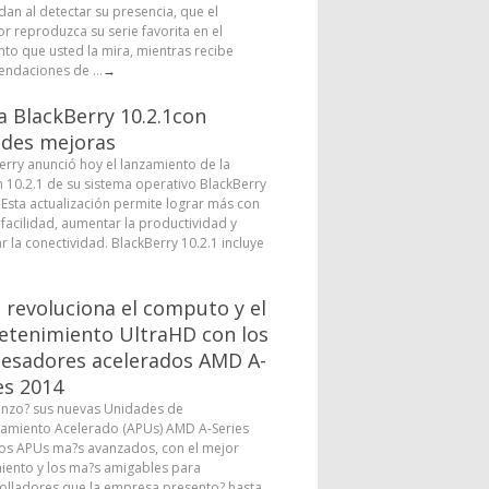
dan al detectar su presencia, que el
or reproduzca su serie favorita en el
o que usted la mira, mientras recibe
ndaciones de ...
→
a BlackBerry 10.2.1con
des mejoras
erry anunció hoy el lanzamiento de la
n 10.2.1 de su sistema operativo BlackBerry
. Esta actualización permite lograr más con
facilidad, aumentar la productividad y
r la conectividad. BlackBerry 10.2.1 incluye
revoluciona el computo y el
etenimiento UltraHD con los
esadores acelerados AMD A-
es 2014
nzo? sus nuevas Unidades de
amiento Acelerado (APUs) AMD A-Series
los APUs ma?s avanzados, con el mejor
iento y los ma?s amigables para
olladores que la empresa presento? hasta