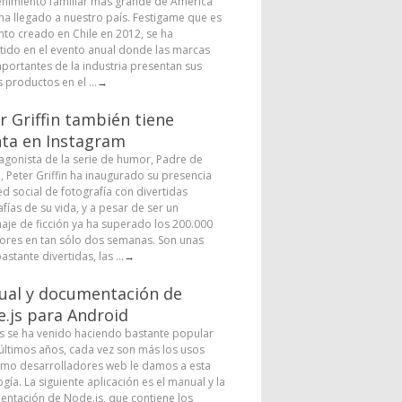
enimiento familiar más grande de América
 ha llegado a nuestro país. Festigame que es
nto creado en Chile en 2012, se ha
tido en el evento anual donde las marcas
portantes de la industria presentan sus
 productos en el ...
→
r Griffin también tiene
ta en Instagram
tagonista de la serie de humor, Padre de
a, Peter Griffin ha inaugurado su presencia
ed social de fotografía con divertidas
fías de su vida, y a pesar de ser un
aje de ficción ya ha superado los 200.000
ores en tan sólo dos semanas. Son unas
astante divertidas, las ...
→
al y documentación de
.js para Android
s se ha venido haciendo bastante popular
 últimos años, cada vez son más los usos
mo desarrolladores web le damos a esta
gía. La siguiente aplicación es el manual y la
ntación de Node.js, que contiene los