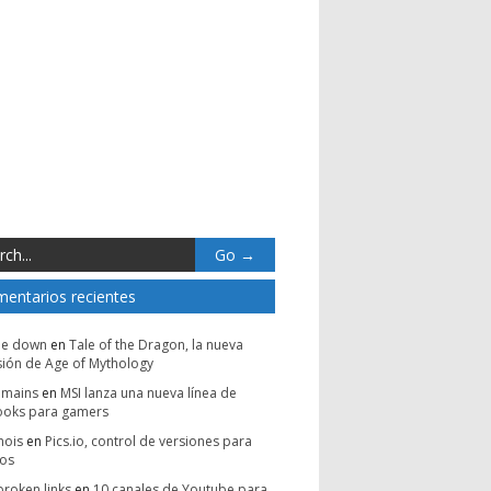
entarios recientes
be down
en
Tale of the Dragon, la nueva
ión de Age of Mythology
omains
en
MSI lanza una nueva línea de
ooks para gamers
hois
en
Pics.io, control de versiones para
vos
broken links
en
10 canales de Youtube para