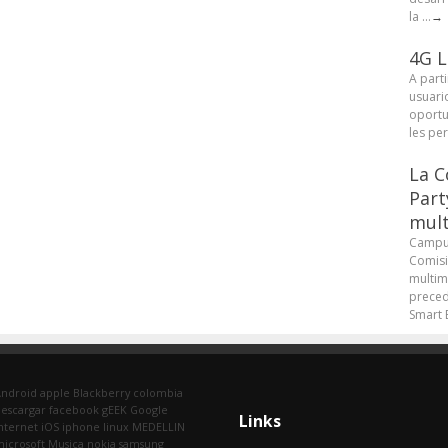
la ...
→
4G L
A parti
usuari
oportu
les pe
La C
Part
mult
Campus
Comisi
multim
preced
Smart B
Android
apple
Blackberry
colombia
escargar
facebook
gEEK
Google
Links
nternet
iOS
iphone
linux
MEDELLIN
icrosoft
Musica
nokia
samsung