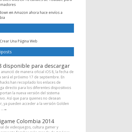
amadores
e down
en
Amazon ahora hace envíos a
bia
Crear Una Página Web
iposts
8 disponible para descargar
 anunció de manera oficial iOS 8, la fecha de
a será el próximo 17 de septiembre. En
hacks han recopilado los enlaces de
ga directo para los diferentes dispositivos
portan la nueva versión del sistema
ivo. Así que para quienes no desean
r, ya pueden acceder a la versión Golden
...
→
igame Colombia 2014
ival de videojuegos, cultura gamer y