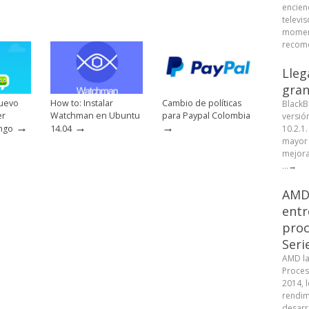
encien
televis
moment
recome
Lleg
gran
nuevo
How to: Instalar
Cambio de políticas
BlackB
er
Watchman en Ubuntu
para Paypal Colombia
versió
→
→
→
10.2.1
ingo
14.04
mayor 
mejora
...
→
AMD 
entr
proc
Seri
AMD la
Proces
2014, 
rendim
desarr