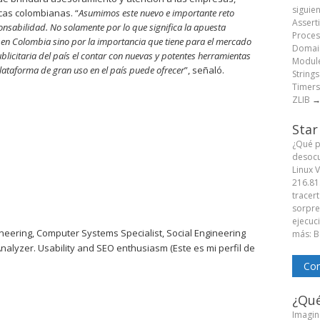
siguie
cas colombianas. “
Asumimos este nuevo e importante reto
Assert
nsabilidad. No solamente por lo que significa la apuesta
Proces
 en Colombia sino por la importancia que tiene para el mercado
Domain
blicitaria del país el contar con nuevas y potentes herramientas
Module
plataforma de gran uso en el país puede ofrecer
”, señaló.
String
Timers
ZLIB
Star
¿Qué p
desocu
Linux 
216.81
tracert
sorpren
ejecuc
eering, Computer Systems Specialist, Social Engineering
más: B
Analyzer. Usability and SEO enthusiasm (Este es mi perfil de
Com
¿Qué
Imagine