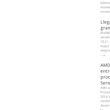
televis
moment
recome
Lleg
gran
BlackB
versió
10.2.1
mayor 
mejora
...
→
AMD 
entr
proc
Seri
AMD la
Proces
2014, 
rendim
desarr
la ...
→