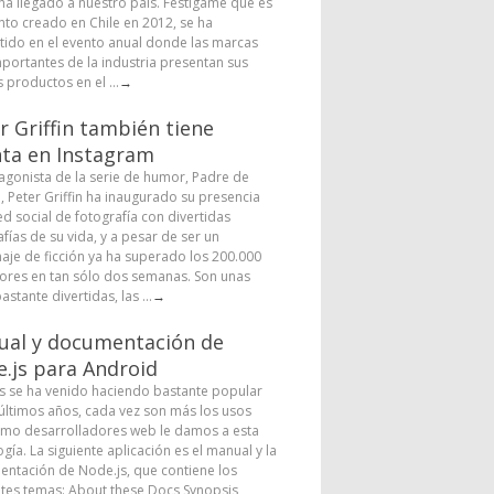
 ha llegado a nuestro país. Festigame que es
nto creado en Chile en 2012, se ha
tido en el evento anual donde las marcas
portantes de la industria presentan sus
 productos en el ...
→
r Griffin también tiene
ta en Instagram
tagonista de la serie de humor, Padre de
a, Peter Griffin ha inaugurado su presencia
ed social de fotografía con divertidas
fías de su vida, y a pesar de ser un
aje de ficción ya ha superado los 200.000
ores en tan sólo dos semanas. Son unas
astante divertidas, las ...
→
al y documentación de
.js para Android
s se ha venido haciendo bastante popular
 últimos años, cada vez son más los usos
mo desarrolladores web le damos a esta
gía. La siguiente aplicación es el manual y la
ntación de Node.js, que contiene los
ntes temas: About these Docs Synopsis