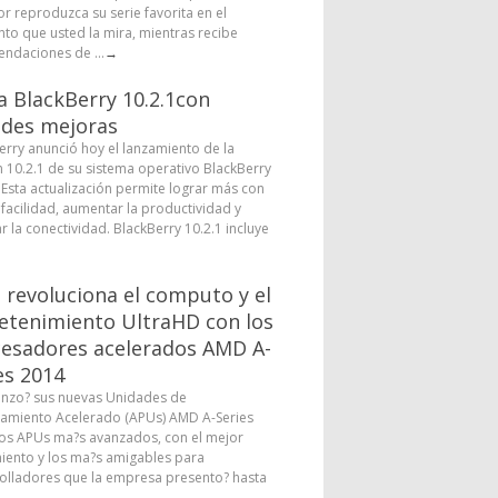
or reproduzca su serie favorita en el
o que usted la mira, mientras recibe
ndaciones de ...
→
a BlackBerry 10.2.1con
des mejoras
erry anunció hoy el lanzamiento de la
n 10.2.1 de su sistema operativo BlackBerry
. Esta actualización permite lograr más con
facilidad, aumentar la productividad y
r la conectividad. BlackBerry 10.2.1 incluye
revoluciona el computo y el
etenimiento UltraHD con los
esadores acelerados AMD A-
es 2014
nzo? sus nuevas Unidades de
amiento Acelerado (APUs) AMD A-Series
los APUs ma?s avanzados, con el mejor
iento y los ma?s amigables para
olladores que la empresa presento? hasta