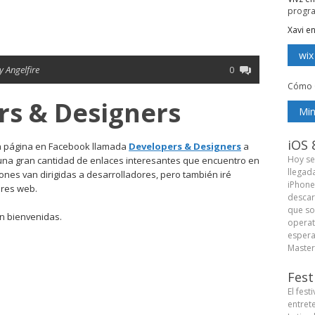
progr
Xavi
e
wix
y Angelfire
0
Cómo 
rs & Designers
Min
iOS 
va página en Facebook llamada
Developers & Designers
a
Hoy se
una gran cantidad de enlaces interesantes que encuentro en
llegad
iones van dirigidas a desarrolladores, pero también iré
iPhone
ores web.
descar
que so
n bienvenidas.
operat
espera
Master 
Fest
El fest
entret