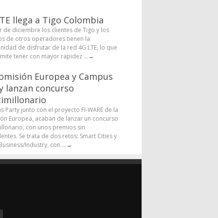
TE llega a Tigo Colombia
r de diciembre los clientes de Tigo y los
os de otros operadores tienen la
nidad de disfrutar de la red 4G LTE, lo que
rmite tener con mayor rapidez ...
→
omisión Europea y Campus
y lanzan concurso
imillonario
 Party junto con el proyecto FI-WARE de la
ón Europea, acaban de lanzar un concurso
illonario, con unos premios sin
entes. Se trata de dos retos: Smart Cities y
usiness/Industry, con ...
→