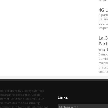
4G L
A parti
usuari
oportu
les pe
La C
Part
mult
Campus
Comisi
multim
preced
Smart B
Android
apple
Blackberry
colombia
escargar
facebook
gEEK
Google
Links
nternet
iOS
iphone
linux
MEDELLIN
icrosoft
Musica
nokia
samsung
oftware Libre
twitter
ubuntu
windows
Adictos a la red