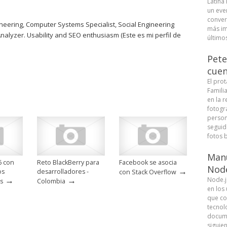
Latina
un eve
conver
eering, Computer Systems Specialist, Social Engineering
más im
Analyzer. Usability and SEO enthusiasm (Este es mi perfil de
últimos
Pete
cuen
El pro
Famili
en la r
fotogra
person
seguid
fotos b
Manu
6 con
Reto BlackBerry para
Facebook se asocia
Node
→
os
desarrolladores -
con Stack Overflow
→
→
Node.j
s
Colombia
en los
que co
tecnolo
docume
siguie