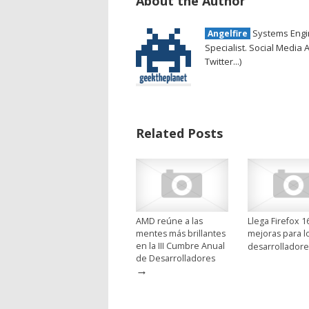
About the Author
Systems Engin
Angelfire
Specialist. Social Media 
Twitter...)
Related Posts
AMD reúne a las
Llega Firefox 1
mentes más brillantes
mejoras para l
en la III Cumbre Anual
desarrolladore
de Desarrolladores
→