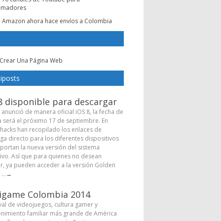
amadores
n
Amazon ahora hace envíos a Colombia
Crear Una Página Web
iposts
8 disponible para descargar
 anunció de manera oficial iOS 8, la fecha de
a será el próximo 17 de septiembre. En
hacks han recopilado los enlaces de
ga directo para los diferentes dispositivos
portan la nueva versión del sistema
ivo. Así que para quienes no desean
r, ya pueden acceder a la versión Golden
...
→
igame Colombia 2014
ival de videojuegos, cultura gamer y
enimiento familiar más grande de América