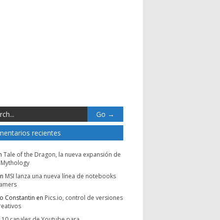
entarios recientes
n
Tale of the Dragon, la nueva expansión de
 Mythology
n
MSI lanza una nueva línea de notebooks
gamers
io Constantin
en
Pics.io, control de versiones
reativos
n
10 canales de Youtube para