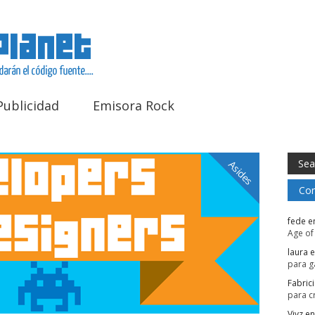
Publicidad
Emisora Rock
Asides
Com
fede
e
Age of
laura
e
para 
Fabric
para c
Vivz
e