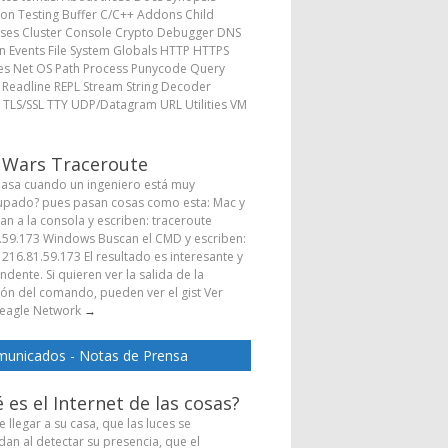
ion Testing Buffer C/C++ Addons Child
ses Cluster Console Crypto Debugger DNS
 Events File System Globals HTTP HTTPS
s Net OS Path Process Punycode Query
s Readline REPL Stream String Decoder
 TLS/SSL TTY UDP/Datagram URL Utilities VM
→
 Wars Traceroute
asa cuando un ingeniero está muy
pado? pues pasan cosas como esta: Mac y
Van a la consola y escriben: traceroute
.59.173 Windows Buscan el CMD y escriben:
 216.81.59.173 El resultado es interesante y
dente. Si quieren ver la salida de la
ión del comando, pueden ver el gist Ver
eagle Network
→
unicados - Notas de Prensa
 es el Internet de las cosas?
 llegar a su casa, que las luces se
dan al detectar su presencia, que el