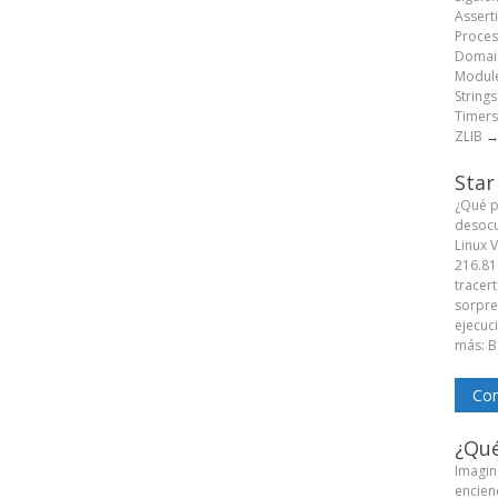
Assert
Proces
Domain
Module
String
Timers
ZLIB
Star
¿Qué p
desocu
Linux 
216.81
tracert
sorpren
ejecuc
más: B
Com
¿Qué
Imagine
encien