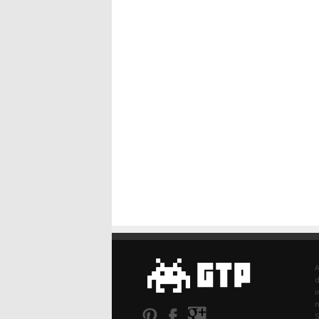
d
i
m
S