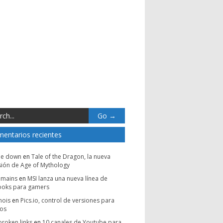
entarios recientes
be down
en
Tale of the Dragon, la nueva
ión de Age of Mythology
omains
en
MSI lanza una nueva línea de
ooks para gamers
hois
en
Pics.io, control de versiones para
vos
broken links
en
10 canales de Youtube para