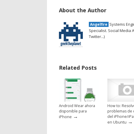
About the Author
Systems Engin
Angelfire
Specialist. Social Media 
Twitter...)
Related Posts
Android Wear ahora
How to: Resolv
disponible para
problemas de 
→
del iPhone/iP
iPhone
→
en Ubuntu