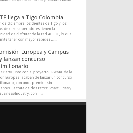
TE llega a Tigo Colombia
r de diciembre los clientes de Tigo y los
os de otros operadores tienen la
nidad de disfrutar de la red 4G LTE, lo que
rmite tener con mayor rapidez ...
→
omisión Europea y Campus
y lanzan concurso
imillonario
 Party junto con el proyecto FI-WARE de la
ón Europea, acaban de lanzar un concurso
illonario, con unos premios sin
entes. Se trata de dos retos: Smart Cities y
usiness/Industry, con ...
→