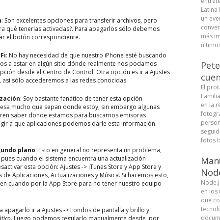
entret
Latina
un eve
h
: Son excelentes opciones para transferir archivos, pero
conver
a qué tenerlas activadas?. Para apagarlos sólo debemos
más im
var el botón correspondiente.
últimos
Fi
: No hay necesidad de que nuestro iPhone esté buscando
os a estar en algún sitio dónde realmente nos podamos
Pete
ción desde el Centro de Control. Otra opción es ir a Ajustes
cuen
, así sólo accederemos a las redes conocidas.
El pro
Famili
ización
: Soy bastante fanático de tener esta opción
en la r
eresa mucho que sepan donde estoy, sin embargo algunas
fotogra
eren saber donde estamos para buscarnos emisoras
person
egir a que aplicaciones podemos darle esta información.
seguid
fotos b
gundo plano
: Esto en general no representa un problema,
 pues cuando el sistema encuentra una actualización
Manu
activar esta opción: Ajustes -> iTunes Store y App Store y
Node
 de Aplicaciones, Actualizaciones y Música. Si hacemos esto,
Node.j
en cuando por la App Store para no tener nuestro equipo
en los
que co
tecnolo
ra apagarlo ir a Ajustes -> Fondos de pantalla y brillo y
docume
ático
. Luego podemos regularlo manualmente desde, por