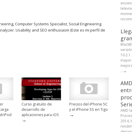
encien
televis
moment
recome
eering, Computer Systems Specialist, Social Engineering
Analyzer. Usability and SEO enthusiasm (Este es mi perfil de
Lleg
gran
BlackB
versió
10.2.1
mayor 
mejora
...
→
AMD 
entr
proc
Seri
er
Curso gratuito de
Precios del iPhone 5C
carga
desarrollo de
y el iPhone 5S en Tigo
AMD la
→
ad/iPod
aplicaciones para iOS
Proces
→
2014, 
rendim
desarr