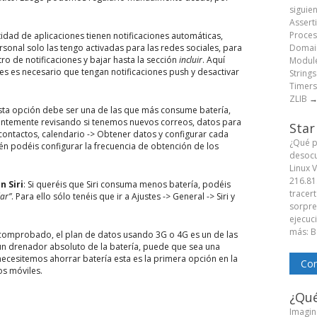
siguie
Assert
Proces
tidad de aplicaciones tienen notificaciones automáticas,
sonal solo las tengo activadas para las redes sociales, para
Domain
ro de notificaciones y bajar hasta la sección
incluir
. Aquí
Module
s es necesario que tengan notificaciones push y desactivar
String
Timers
ZLIB
esta opción debe ser una de las que más consume batería,
antemente revisando si tenemos nuevos correos, datos para
Star
, contactos, calendario -> Obtener datos y configurar cada
¿Qué p
 podéis configurar la frecuencia de obtención de los
desocu
Linux 
216.81
n Siri
: Si queréis que Siri consuma menos batería, podéis
tracert
ar”
. Para ello sólo tenéis que ir a Ajustes -> General -> Siri y
sorpren
ejecuc
más: B
 comprobado, el plan de datos usando 3G o 4G es un de las
n drenador absoluto de la batería, puede que sea una
esitemos ahorrar batería esta es la primera opción en la
Com
s móviles.
¿Qué
Imagine