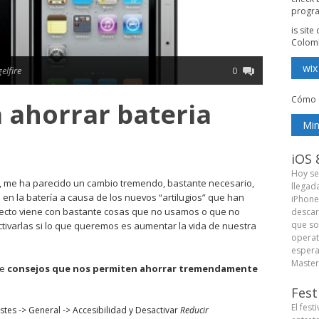
progr
is sit
Colom
wix
elfire
0
Cómo 
 ahorrar bateria
Min
iOS 
Hoy se
, me ha parecido un cambio tremendo, bastante necesario,
llegad
n la batería a causa de los nuevos “artilugios” que han
iPhone
fecto viene con bastante cosas que no usamos o que no
descar
que so
ivarlas si lo que queremos es aumentar la vida de nuestra
operat
espera
Master 
de
consejos que nos permiten ahorrar tremendamente
Fest
El fest
ustes -> General -> Accesibilidad y Desactivar
Reducir