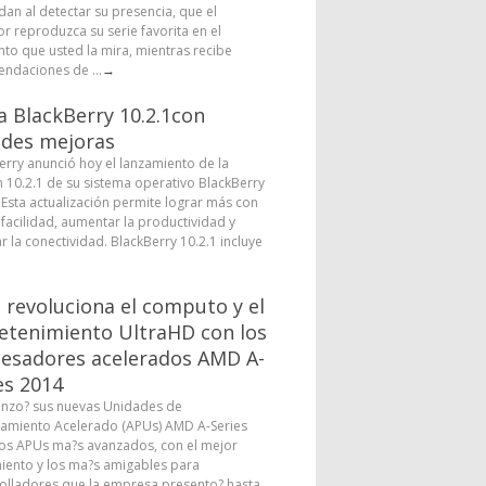
dan al detectar su presencia, que el
or reproduzca su serie favorita en el
o que usted la mira, mientras recibe
ndaciones de ...
→
a BlackBerry 10.2.1con
des mejoras
erry anunció hoy el lanzamiento de la
n 10.2.1 de su sistema operativo BlackBerry
. Esta actualización permite lograr más con
facilidad, aumentar la productividad y
r la conectividad. BlackBerry 10.2.1 incluye
revoluciona el computo y el
etenimiento UltraHD con los
esadores acelerados AMD A-
es 2014
nzo? sus nuevas Unidades de
amiento Acelerado (APUs) AMD A-Series
los APUs ma?s avanzados, con el mejor
iento y los ma?s amigables para
olladores que la empresa presento? hasta