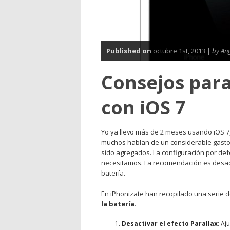
Published on
octubre 1st, 2013 |
by Ang
Consejos para
con iOS 7
Yo ya llevo más de 2 meses usando iOS 7
muchos hablan de un considerable gasto e
sido agregados. La configuración por de
necesitamos. La recomendación es desact
batería.
En iPhonizate han recopilado una serie 
la batería
.
Desactivar el efecto Parallax
: Aj