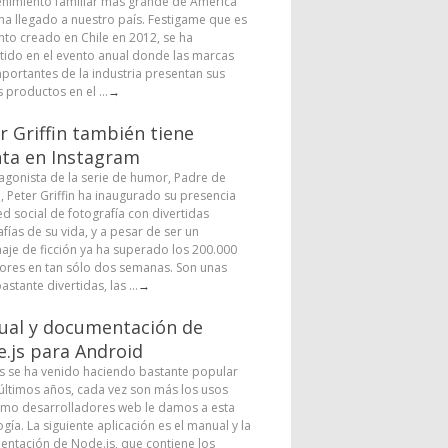
enimiento familiar más grande de América
 ha llegado a nuestro país. Festigame que es
nto creado en Chile en 2012, se ha
tido en el evento anual donde las marcas
portantes de la industria presentan sus
 productos en el ...
→
r Griffin también tiene
ta en Instagram
tagonista de la serie de humor, Padre de
a, Peter Griffin ha inaugurado su presencia
ed social de fotografía con divertidas
fías de su vida, y a pesar de ser un
aje de ficción ya ha superado los 200.000
ores en tan sólo dos semanas. Son unas
astante divertidas, las ...
→
al y documentación de
.js para Android
s se ha venido haciendo bastante popular
 últimos años, cada vez son más los usos
mo desarrolladores web le damos a esta
gía. La siguiente aplicación es el manual y la
ntación de Node.js, que contiene los