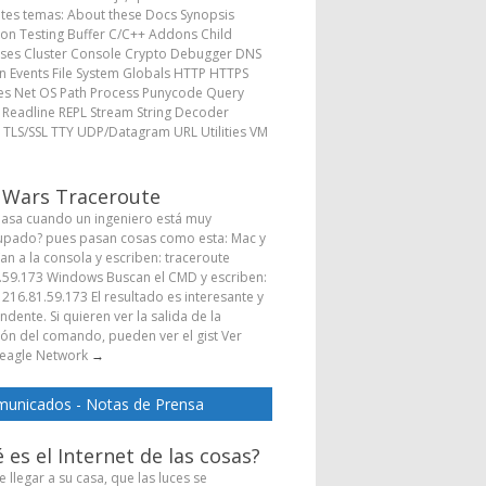
ntes temas: About these Docs Synopsis
ion Testing Buffer C/C++ Addons Child
ses Cluster Console Crypto Debugger DNS
 Events File System Globals HTTP HTTPS
s Net OS Path Process Punycode Query
s Readline REPL Stream String Decoder
 TLS/SSL TTY UDP/Datagram URL Utilities VM
→
 Wars Traceroute
asa cuando un ingeniero está muy
pado? pues pasan cosas como esta: Mac y
Van a la consola y escriben: traceroute
.59.173 Windows Buscan el CMD y escriben:
 216.81.59.173 El resultado es interesante y
dente. Si quieren ver la salida de la
ión del comando, pueden ver el gist Ver
eagle Network
→
unicados - Notas de Prensa
 es el Internet de las cosas?
 llegar a su casa, que las luces se