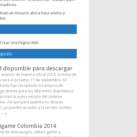
amadores
e down
en
Amazon ahora hace envíos a
bia
Crear Una Página Web
iposts
8 disponible para descargar
 anunció de manera oficial iOS 8, la fecha de
a será el próximo 17 de septiembre. En
hacks han recopilado los enlaces de
ga directo para los diferentes dispositivos
portan la nueva versión del sistema
ivo. Así que para quienes no desean
r, ya pueden acceder a la versión Golden
...
→
igame Colombia 2014
ival de videojuegos, cultura gamer y