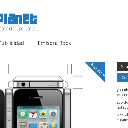
Publicidad
Emisora Rock
Mac OS X
Com
youtu
expans
sub d
noteb
web w
creati
check 