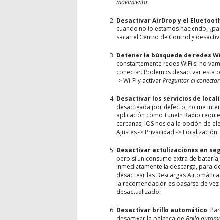
movimiento
.
Desactivar AirDrop y el Bluetoot
cuando no lo estamos haciendo, ¿par
sacar el Centro de Control y desacti
Detener la búsqueda de redes Wi
constantemente redes WiFi si no vam
conectar. Podemos desactivar esta op
-> Wi-Fi y activar
Preguntar al conectar
Desactivar los servicios de local
desactivada por defecto, no me int
aplicación como TuneIn Radio requi
cercanas; iOS nos da la opción de el
Ajustes -> Privacidad -> Localización
Desactivar actulizaciones en se
pero si un consumo extra de batería,
inmediatamente la descarga, para des
desactivar las Descargas Automáticas
la recomendación es pasarse de vez 
desactualizado.
Desactivar brillo automático
: Pa
desactivar la palanca de
Brillo autom