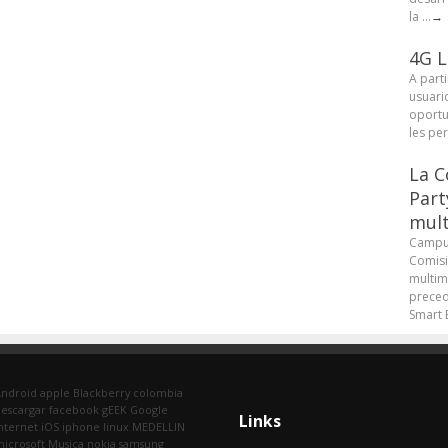
la ...
→
4G L
A parti
usuari
oportu
les pe
La C
Part
mult
Campus
Comisi
multim
preced
Smart B
Android
apple
Blackberry
colombia
escargar
facebook
gEEK
Google
Links
nternet
iOS
iphone
linux
MEDELLIN
icrosoft
Musica
nokia
samsung