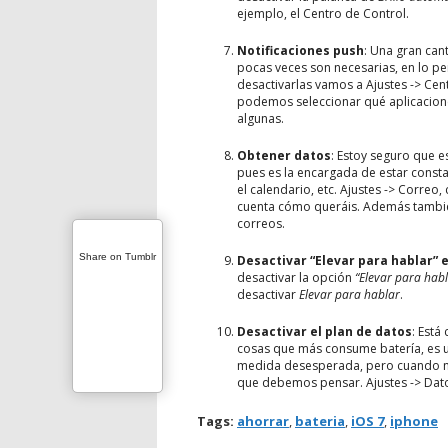
ejemplo, el Centro de Control.
Notificaciones push
: Una gran can
pocas veces son necesarias, en lo per
desactivarlas vamos a Ajustes -> Cent
podemos seleccionar qué aplicacione
algunas.
Obtener datos
: Estoy seguro que 
pues es la encargada de estar const
el calendario, etc. Ajustes -> Correo
cuenta cómo queráis. Además también
correos.
Share on Tumblr
Desactivar “Elevar para hablar” e
desactivar la opción
“Elevar para habl
desactivar
Elevar para hablar
.
Desactivar el plan de datos
: Está
cosas que más consume batería, es u
medida desesperada, pero cuando nec
que debemos pensar. Ajustes -> Dato
Tags:
ahorrar
,
bateria
,
iOS 7
,
iphone