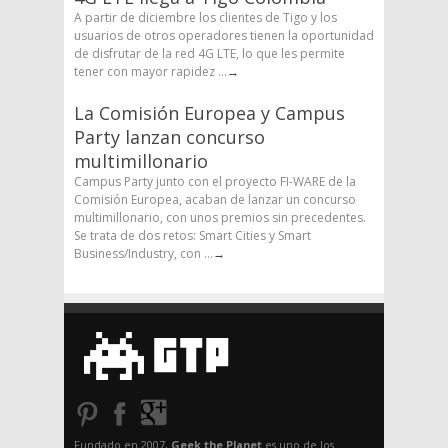
A partir de diciembre los clientes de Tigo y los
usuarios de otros operadores tienen la oportunidad
de disfrutar de la red 4G LTE, lo que les permite
tener con mayor rapidez ...
→
La Comisión Europea y Campus
Party lanzan concurso
multimillonario
Campus Party junto con el proyecto FI-WARE de la
Comisión Europea, acaban de lanzar un concurso
multimillonario, con unos premios sin precedentes.
Se trata de dos retos: Smart Cities y Smart
Business/Industry, con ...
→
Fundado en 2007,
Geek the Planet
es uno de los