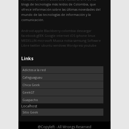
blogs de tecnología más leídos de Colombia, que
ofrece información sobre las últimas novedades del
mundo de las tecnologías de información y la
comunicación.
Android
apple
Blackberry
colombia
descargar
facebook
gEEK
Google
internet
iOS
iphone
linux
MEDELLIN
microsoft
Musica
nokia
samsung
Software
Libre
twitter
ubuntu
windows
Wordpress
youtube
Links
Adictos a la red
Cafeguaguau
Chica Geek
GeekGT
Guapacho
Localhost
Sitio Geek
@Copyleft - All Wrongs Reserved