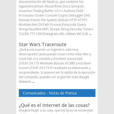
documentación de Node.js, que contiene los
siguientes temas: About these Docs Synopsis
Assertion Testing Buffer C/C++ Addons Child
Processes Cluster Console Crypto Debugger DNS
Domain Events File System Globals HTTP HTTPS
Modules Net OS Path Process Punycode Query
Strings Readline REPL Stream String Decoder Timers
TLS/SSL TTY UDP/Datagram URL Utilities VM ZLIB
→
Star Wars Traceroute
¿Qué pasa cuando un ingeniero está muy
desocupado? pues pasan cosas como esta: Mac y
Linux Van a la consola y escriben: traceroute
216.81.59.173 Windows Buscan el CMD y escriben:
tracert 216.81.59.173 El resultado es interesante y
sorprendente. Si quieren ver la salida de la ejecución
del comando, pueden ver el gist Ver más: Beagle
Network
→
Comunicados - Notas de Prensa
¿Qué es el Internet de las cosas?
Imagine llegar a su casa, que las luces se enciendan