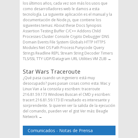
los últimos años, cada vez son más los usos que
como desarrolladores web le damos a esta
tecnología. La siguiente aplicación es el manual y la
documentación de Node.js, que contiene los
siguientes temas: About these Docs Synopsis
Assertion Testing Buffer C/C++ Addons Child
Processes Cluster Console Crypto Debugger DNS
Domain Events File System Globals HTTP HTTPS
Modules Net OS Path Process Punycode Query
Strings Readline REPL Stream String Decoder Timers
TLS/SSL TTY UDP/Datagram URL Utilities VM ZLIB
→
Star Wars Traceroute
¿Qué pasa cuando un ingeniero está muy
desocupado? pues pasan cosas como esta: Mac y
Linux Van a la consola y escriben: traceroute
216.81.59.173 Windows Buscan el CMD y escriben:
tracert 216.81.59.173 El resultado es interesante y
sorprendente. Si quieren ver la salida de la ejecución
del comando, pueden ver el gist Ver más: Beagle
Network
→
Comunicados - Notas de Prensa