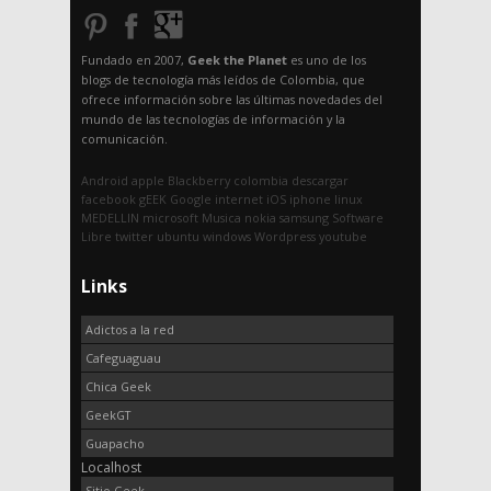
Fundado en 2007,
Geek the Planet
es uno de los
blogs de tecnología más leídos de Colombia, que
ofrece información sobre las últimas novedades del
mundo de las tecnologías de información y la
comunicación.
Android
apple
Blackberry
colombia
descargar
facebook
gEEK
Google
internet
iOS
iphone
linux
MEDELLIN
microsoft
Musica
nokia
samsung
Software
Libre
twitter
ubuntu
windows
Wordpress
youtube
Links
Adictos a la red
Cafeguaguau
Chica Geek
GeekGT
Guapacho
Localhost
Sitio Geek