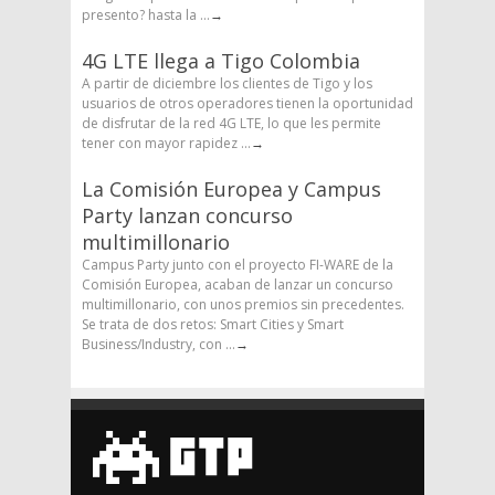
presento? hasta la ...
→
4G LTE llega a Tigo Colombia
A partir de diciembre los clientes de Tigo y los
usuarios de otros operadores tienen la oportunidad
de disfrutar de la red 4G LTE, lo que les permite
tener con mayor rapidez ...
→
La Comisión Europea y Campus
Party lanzan concurso
multimillonario
Campus Party junto con el proyecto FI-WARE de la
Comisión Europea, acaban de lanzar un concurso
multimillonario, con unos premios sin precedentes.
Se trata de dos retos: Smart Cities y Smart
Business/Industry, con ...
→