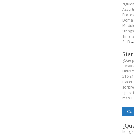
siguie
Assert
Proces
Domain
Module
String
Timers
ZLIB
Star
¿Qué p
desocu
Linux 
216.81
tracert
sorpren
ejecuc
más: B
Com
¿Qué
Imagine