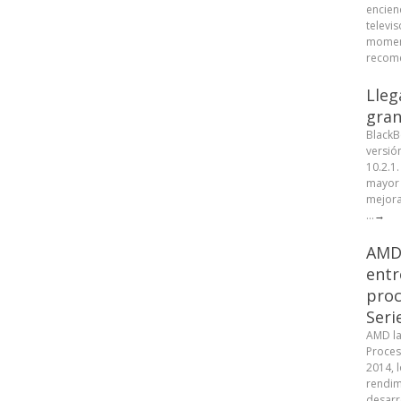
encien
televis
moment
recome
Lleg
gran
BlackB
versió
10.2.1
mayor 
mejora
...
→
AMD 
entr
proc
Seri
AMD la
Proces
2014, 
rendim
desarr