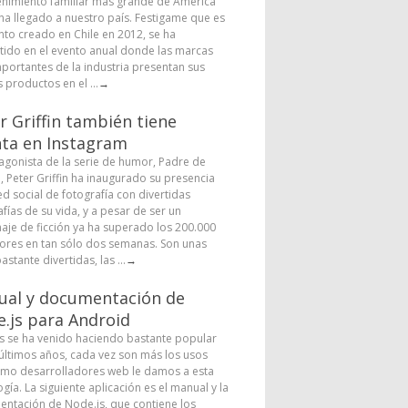
enimiento familiar más grande de América
 ha llegado a nuestro país. Festigame que es
nto creado en Chile en 2012, se ha
tido en el evento anual donde las marcas
portantes de la industria presentan sus
 productos en el ...
→
r Griffin también tiene
ta en Instagram
tagonista de la serie de humor, Padre de
a, Peter Griffin ha inaugurado su presencia
ed social de fotografía con divertidas
fías de su vida, y a pesar de ser un
aje de ficción ya ha superado los 200.000
ores en tan sólo dos semanas. Son unas
astante divertidas, las ...
→
al y documentación de
.js para Android
s se ha venido haciendo bastante popular
 últimos años, cada vez son más los usos
mo desarrolladores web le damos a esta
gía. La siguiente aplicación es el manual y la
ntación de Node.js, que contiene los