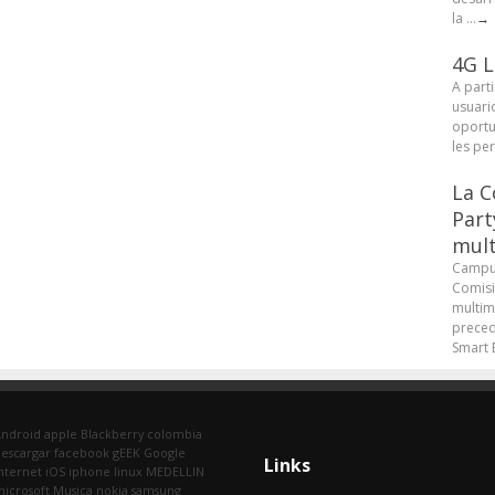
la ...
→
4G L
A parti
usuari
oportu
les pe
La C
Part
mult
Campus
Comisi
multim
preced
Smart B
Android
apple
Blackberry
colombia
escargar
facebook
gEEK
Google
Links
nternet
iOS
iphone
linux
MEDELLIN
icrosoft
Musica
nokia
samsung