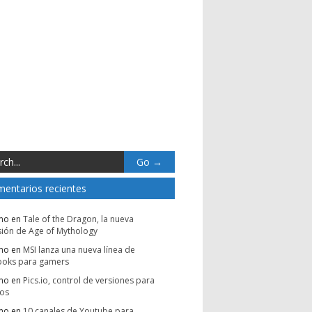
entarios recientes
mo
en
Tale of the Dragon, la nueva
ión de Age of Mythology
mo
en
MSI lanza una nueva línea de
ooks para gamers
mo
en
Pics.io, control de versiones para
vos
mo
en
10 canales de Youtube para