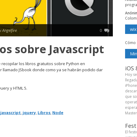
progr
Anóni
Colom
wix
y Angelfire
0
Cómo 
os sobre Javascript
Min
recopilar los libros gratuitos sobre Python en
iOS 
lar llamado JSbook donde como ya se habrán podido dar
Hoy se
llegad
iPhone
Query y HTML 5.
descar
que so
operat
espera
,
javascript
,
jquery
,
Libros
,
Node
Master 
Fest
El fest