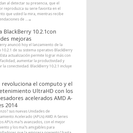
dan al detectar su presencia, que el
or reproduzca su serie favorita en el
o que usted la mira, mientras recibe
ndaciones de ...
→
a BlackBerry 10.2.1con
des mejoras
erry anunció hoy el lanzamiento de la
n 10.2.1 de su sistema operativo BlackBerry
. Esta actualización permite lograr más con
facilidad, aumentar la productividad y
r la conectividad. BlackBerry 10.2.1 incluye
revoluciona el computo y el
etenimiento UltraHD con los
esadores acelerados AMD A-
es 2014
nzo? sus nuevas Unidades de
amiento Acelerado (APUs) AMD A-Series
los APUs ma?s avanzados, con el mejor
iento y los ma?s amigables para
olladores que la empresa presento? hasta