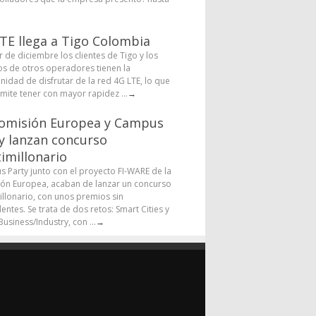
TE llega a Tigo Colombia
r de diciembre los clientes de Tigo y los
os de otros operadores tienen la
nidad de disfrutar de la red 4G LTE, lo que
rmite tener con mayor rapidez ...
→
omisión Europea y Campus
y lanzan concurso
imillonario
 Party junto con el proyecto FI-WARE de la
ón Europea, acaban de lanzar un concurso
illonario, con unos premios sin
entes. Se trata de dos retos: Smart Cities y
usiness/Industry, con ...
→