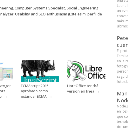
entret
Latina
eering, Computer Systems Specialist, Social Engineering
un eve
Analyzer. Usability and SEO enthusiasm (Este es mi perfil de
conver
más im
últimos
Pete
cuen
El pro
Famili
en la r
fotogra
person
seguid
fotos b
senger
ECMAscript 2015
LibreOffice tendrá
→
ora
aprobado como
versión en línea
Manu
→
→
p
estándar ECMA
Node
Node.j
en los
que co
tecnolo
docume