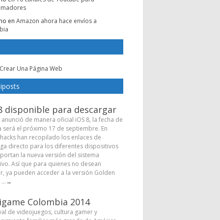
amadores
mo
en
Amazon ahora hace envíos a
bia
Crear Una Página Web
iposts
8 disponible para descargar
 anunció de manera oficial iOS 8, la fecha de
a será el próximo 17 de septiembre. En
hacks han recopilado los enlaces de
ga directo para los diferentes dispositivos
portan la nueva versión del sistema
ivo. Así que para quienes no desean
r, ya pueden acceder a la versión Golden
...
→
igame Colombia 2014
ival de videojuegos, cultura gamer y