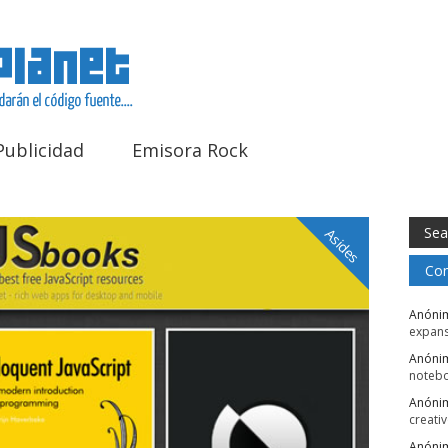
Publicidad
Emisora Rock
Asides
Com
Anóni
expans
Anóni
noteb
Anóni
creati
Anóni