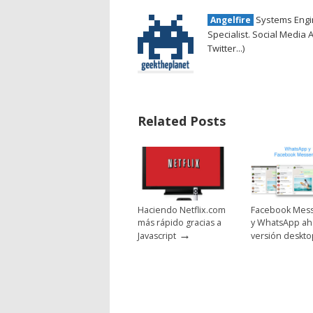
Systems Engin
Angelfire
Specialist. Social Media 
Twitter...)
Related Posts
Haciendo Netflix.com
Facebook Mes
más rápido gracias a
y WhatsApp ah
→
Javascript
versión deskto