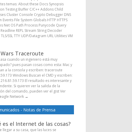
ntes temas: About these Docs Synopsis
ion Testing Buffer C/C++ Addons Child
ses Cluster Console Crypto Debugger DNS
 Events File System Globals HTTP HTTPS
s Net OS Path Process Punycode Query
s Readline REPL Stream String Decoder
 TLS/SSL TTY UDP/Datagram URL Utilities VM
→
 Wars Traceroute
asa cuando un ingeniero está muy
pado? pues pasan cosas como esta: Mac y
Van a la consola y escriben: traceroute
.59.173 Windows Buscan el CMD y escriben:
 216.81.59.173 El resultado es interesante y
dente. Si quieren ver la salida de la
ión del comando, pueden ver el gist Ver
eagle Network
→
unicados - Notas de Prensa
 es el Internet de las cosas?
 llegar a su casa, que las luces se