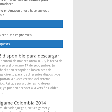
amadores
mo
en
Amazon ahora hace envíos a
bia
Crear Una Página Web
iposts
8 disponible para descargar
 anunció de manera oficial iOS 8, la fecha de
a será el próximo 17 de septiembre. En
hacks han recopilado los enlaces de
ga directo para los diferentes dispositivos
portan la nueva versión del sistema
ivo. Así que para quienes no desean
r, ya pueden acceder a la versión Golden
...
→
igame Colombia 2014
ival de videojuegos, cultura gamer y