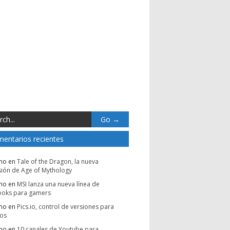
entarios recientes
mo
en
Tale of the Dragon, la nueva
ión de Age of Mythology
mo
en
MSI lanza una nueva línea de
ooks para gamers
mo
en
Pics.io, control de versiones para
vos
mo
en
10 canales de Youtube para