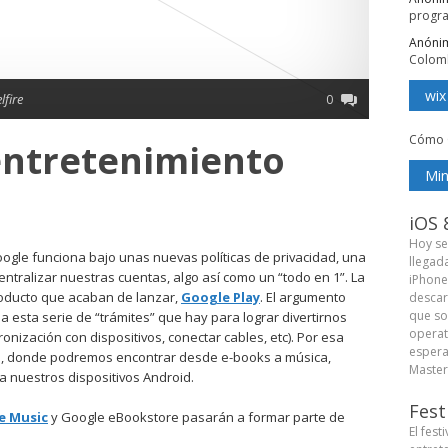
progr
Anóni
Colom
wix
lfire
0
Cómo 
entretenimiento
Min
iOS 
Hoy se
ogle funciona bajo unas nuevas políticas de privacidad, una
llegad
ntralizar nuestras cuentas, algo así como un “todo en 1”. La
iPhone
roducto que acaban de lanzar,
Google Play
. El argumento
descar
que so
a esta serie de “trámites” que hay para lograr divertirnos
operat
onización con dispositivos, conectar cables, etc). Por esa
espera
be, donde podremos encontrar desde e-books a música,
Master 
a nuestros dispositivos Android.
Fest
e Music
y Google eBookstore pasarán a formar parte de
El fest