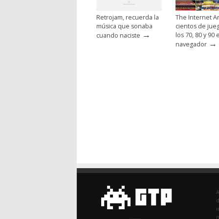
Retrojam, recuerda la
The Internet A
música que sonaba
cientos de jue
→
los 70, 80 y 90 
cuando naciste
→
navegador
d
i
m