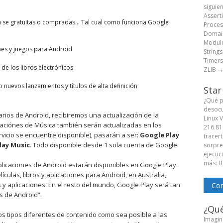
siguie
Assert
a se gratuitas o compradas… Tal cual como funciona Google
Proces
Domain
Module
nes y juegos para Android
String
Timers
de los libros electrónicos
ZLIB
o nuevos lanzamientos y títulos de alta definición
Star
¿Qué p
desocu
ios de Android, recibiremos una actualización de la
Linux 
icaciónes de Música también serán actualizadas en los
216.81
vicio se encuentre disponible), pasarán a ser:
Google Play
tracert
lay Music
. Todo disponible desde 1 sola cuenta de Google.
sorpren
ejecuc
más: B
 aplicaciones de Android estarán disponibles en Google Play.
culas, libros y aplicaciones para Android, en Australia,
as y aplicaciones. En el resto del mundo, Google Play será tan
Com
s de Android”.
¿Qué
tos tipos diferentes de contenido como sea posible a las
Imagine