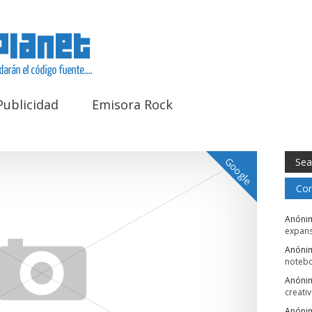
Publicidad
Emisora Rock
Google
Com
Anóni
expans
Anóni
noteb
Anóni
creati
Anóni