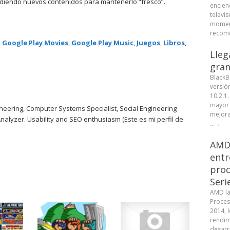
adiendo nuevos contenidos para mantenerlo “fresco”.
encien
televis
moment
recome
,
Google Play Movies
,
Google Play Music
,
Juegos
,
Libros
,
Lleg
gran
BlackB
versió
10.2.1
mayor 
eering, Computer Systems Specialist, Social Engineering
mejora
Analyzer. Usability and SEO enthusiasm (Este es mi perfil de
...
→
AMD 
entr
proc
Seri
AMD la
Proces
2014, 
rendim
desarr