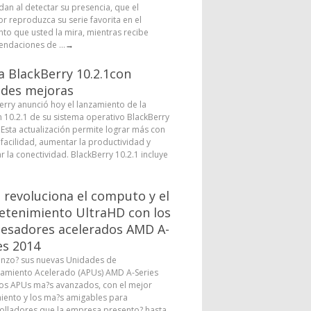
dan al detectar su presencia, que el
or reproduzca su serie favorita en el
o que usted la mira, mientras recibe
ndaciones de ...
→
a BlackBerry 10.2.1con
des mejoras
erry anunció hoy el lanzamiento de la
n 10.2.1 de su sistema operativo BlackBerry
. Esta actualización permite lograr más con
facilidad, aumentar la productividad y
r la conectividad. BlackBerry 10.2.1 incluye
revoluciona el computo y el
etenimiento UltraHD con los
esadores acelerados AMD A-
es 2014
nzo? sus nuevas Unidades de
amiento Acelerado (APUs) AMD A-Series
los APUs ma?s avanzados, con el mejor
iento y los ma?s amigables para
olladores que la empresa presento? hasta