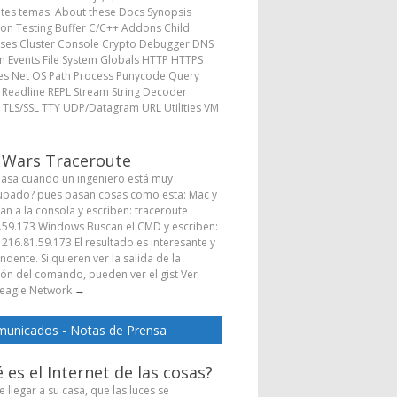
ntes temas: About these Docs Synopsis
ion Testing Buffer C/C++ Addons Child
ses Cluster Console Crypto Debugger DNS
 Events File System Globals HTTP HTTPS
s Net OS Path Process Punycode Query
s Readline REPL Stream String Decoder
 TLS/SSL TTY UDP/Datagram URL Utilities VM
→
 Wars Traceroute
asa cuando un ingeniero está muy
pado? pues pasan cosas como esta: Mac y
Van a la consola y escriben: traceroute
.59.173 Windows Buscan el CMD y escriben:
 216.81.59.173 El resultado es interesante y
dente. Si quieren ver la salida de la
ión del comando, pueden ver el gist Ver
eagle Network
→
unicados - Notas de Prensa
 es el Internet de las cosas?
 llegar a su casa, que las luces se