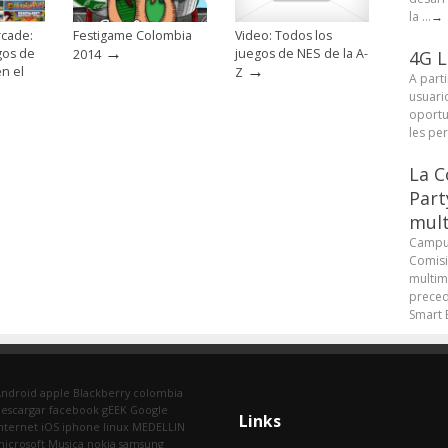
la ...
→
rcade:
Festigame Colombia
Video: Todos los
→
gos de
juegos de NES de la A-
2014
4G L
→
en el
Z
A parti
usuari
oportu
les pe
La C
Part
mult
Campus
Comisi
multim
preced
Smart B
Android
apple
Blackberry
colombia
escargar
facebook
gEEK
Google
Links
nternet
iOS
iphone
linux
MEDELLIN
icrosoft
Musica
nokia
samsung