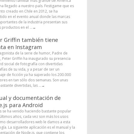
enimiento familiar más grande de América
 ha llegado a nuestro país. Festigame que es
nto creado en Chile en 2012, se ha
tido en el evento anual donde las marcas
portantes de la industria presentan sus
 productos en el ...
→
r Griffin también tiene
ta en Instagram
tagonista de la serie de humor, Padre de
a, Peter Griffin ha inaugurado su presencia
ed social de fotografía con divertidas
fías de su vida, y a pesar de ser un
aje de ficción ya ha superado los 200.000
ores en tan sólo dos semanas. Son unas
astante divertidas, las ...
→
al y documentación de
.js para Android
s se ha venido haciendo bastante popular
 últimos años, cada vez son más los usos
mo desarrolladores web le damos a esta
gía. La siguiente aplicación es el manual y la
ntación de Node.js, que contiene los