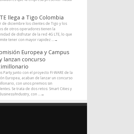
TE llega a Tigo Colombia
r de diciembre los clientes de Tigo y los
os de otros operadores tienen la
nidad de disfrutar de la red 4G LTE, lo que
rmite tener con mayor rapidez ...
→
omisión Europea y Campus
y lanzan concurso
imillonario
 Party junto con el proyecto FI-WARE de la
ón Europea, acaban de lanzar un concurso
illonario, con unos premios sin
entes. Se trata de dos retos: Smart Cities y
usiness/Industry, con ...
→