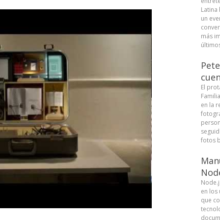
entret
Latina
un eve
conver
más im
últimos
Pete
cuen
El pro
Famili
en la r
fotogra
person
seguid
fotos b
Manu
Node
Node.j
en los
que co
tecnolo
docume