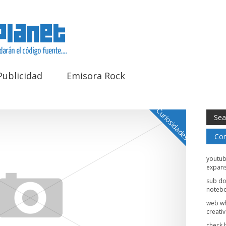
Publicidad
Emisora Rock
Curiosidades
Com
youtu
expans
sub d
noteb
web w
creati
check 