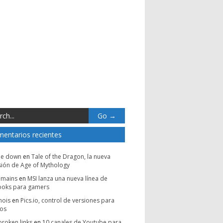
entarios recientes
be down
en
Tale of the Dragon, la nueva
ión de Age of Mythology
omains
en
MSI lanza una nueva línea de
ooks para gamers
hois
en
Pics.io, control de versiones para
vos
broken links
en
10 canales de Youtube para