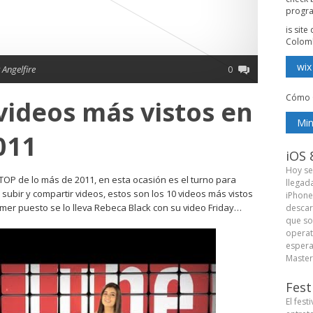
progr
is sit
Colom
wix
 Angelfire
0
Cómo 
 videos más vistos en
Min
011
iOS 
Hoy se
OP de lo más de 2011, en esta ocasión es el turno para
llegad
 subir y compartir videos, estos son los 10 videos más vistos
iPhone
imer puesto se lo lleva Rebeca Black con su video Friday…
descar
que so
operat
espera
Master 
Fest
El fest