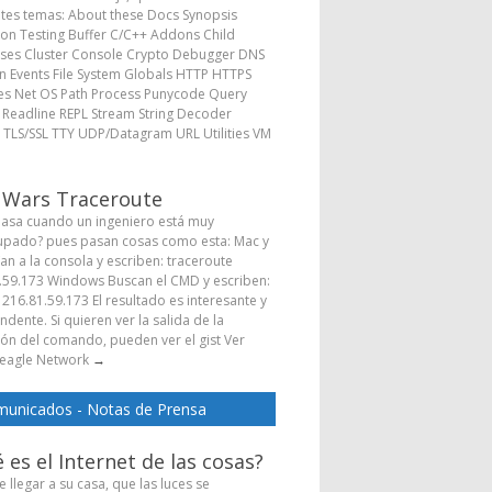
ntes temas: About these Docs Synopsis
ion Testing Buffer C/C++ Addons Child
ses Cluster Console Crypto Debugger DNS
 Events File System Globals HTTP HTTPS
s Net OS Path Process Punycode Query
s Readline REPL Stream String Decoder
 TLS/SSL TTY UDP/Datagram URL Utilities VM
→
 Wars Traceroute
asa cuando un ingeniero está muy
pado? pues pasan cosas como esta: Mac y
Van a la consola y escriben: traceroute
.59.173 Windows Buscan el CMD y escriben:
 216.81.59.173 El resultado es interesante y
dente. Si quieren ver la salida de la
ión del comando, pueden ver el gist Ver
eagle Network
→
unicados - Notas de Prensa
 es el Internet de las cosas?
 llegar a su casa, que las luces se