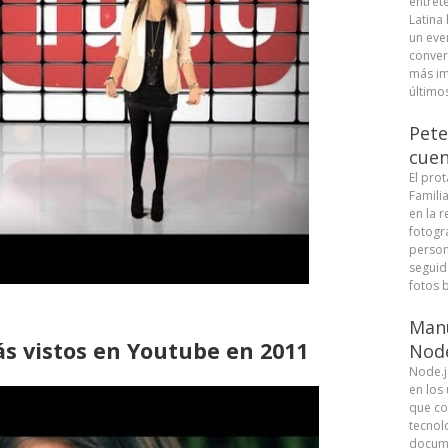
entret
Latina
un eve
conver
más im
últimos
Pete
cuen
El pro
Famili
en la r
fotogra
person
seguid
fotos b
Manu
ás vistos en Youtube en 2011
Node
Node.j
en los
que co
tecnolo
docume