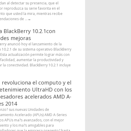
dan al detectar su presencia, que el
or reproduzca su serie favorita en el
o que usted la mira, mientras recibe
ndaciones de ...
→
a BlackBerry 10.2.1con
des mejoras
erry anunció hoy el lanzamiento de la
n 10.2.1 de su sistema operativo BlackBerry
. Esta actualización permite lograr más con
facilidad, aumentar la productividad y
r la conectividad. BlackBerry 10.2.1 incluye
revoluciona el computo y el
etenimiento UltraHD con los
esadores acelerados AMD A-
es 2014
nzo? sus nuevas Unidades de
amiento Acelerado (APUs) AMD A-Series
los APUs ma?s avanzados, con el mejor
iento y los ma?s amigables para
olladores que la empresa presento? hasta