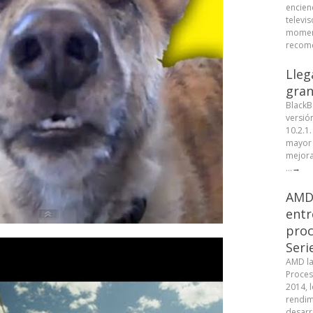
encien
televis
moment
recome
Lleg
gran
BlackB
versió
10.2.1
mayor 
mejora
...
→
AMD 
entr
proc
Seri
AMD la
Proces
2014, 
rendim
desarr