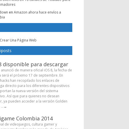
amadores
e down
en
Amazon ahora hace envíos a
bia
Crear Una Página Web
iposts
8 disponible para descargar
 anunció de manera oficial iOS 8, la fecha de
a será el próximo 17 de septiembre. En
hacks han recopilado los enlaces de
ga directo para los diferentes dispositivos
portan la nueva versión del sistema
ivo. Así que para quienes no desean
r, ya pueden acceder a la versión Golden
...
→
igame Colombia 2014
ival de videojuegos, cultura gamer y