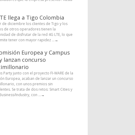
TE llega a Tigo Colombia
r de diciembre los clientes de Tigo y los
os de otros operadores tienen la
nidad de disfrutar de la red 4G LTE, lo que
rmite tener con mayor rapidez ...
→
omisión Europea y Campus
y lanzan concurso
imillonario
 Party junto con el proyecto FI-WARE de la
ón Europea, acaban de lanzar un concurso
illonario, con unos premios sin
entes. Se trata de dos retos: Smart Cities y
usiness/Industry, con ...
→