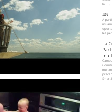
la ...
→
4G L
A parti
usuari
oportu
les pe
La C
Part
mult
Campus
Comisi
multim
preced
Smart B