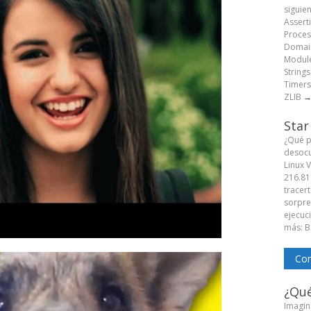
siguie
Assert
Proces
Domain
Module
String
Timers
ZLIB
Star
¿Qué p
desocu
Linux 
216.81
tracert
sorpren
ejecuc
más: B
Com
¿Qué
Imagine