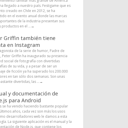
enimiento familiar más grande de América
 ha llegado a nuestro país. Festigame que es
nto creado en Chile en 2012, se ha
tido en el evento anual donde las marcas
portantes de la industria presentan sus
 productos en el ...
→
r Griffin también tiene
ta en Instagram
tagonista de la serie de humor, Padre de
a, Peter Griffin ha inaugurado su presencia
ed social de fotografía con divertidas
fías de su vida, y a pesar de ser un
aje de ficción ya ha superado los 200.000
ores en tan sólo dos semanas. Son unas
astante divertidas, las ...
→
al y documentación de
.js para Android
s se ha venido haciendo bastante popular
 últimos años, cada vez son más los usos
mo desarrolladores web le damos a esta
gía. La siguiente aplicación es el manual y la
ntación de Node.js, que contiene los